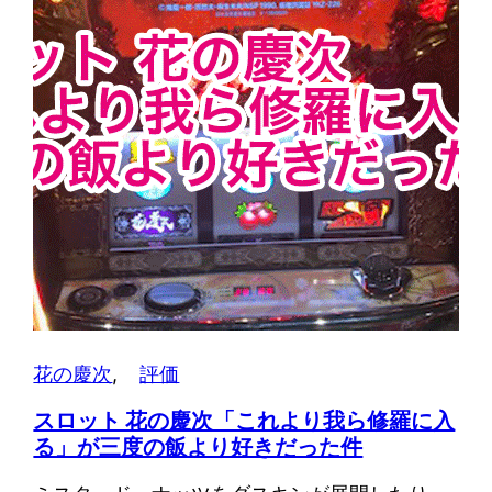
花の慶次
, 
評価
スロット 花の慶次「これより我ら修羅に入
る」が三度の飯より好きだった件