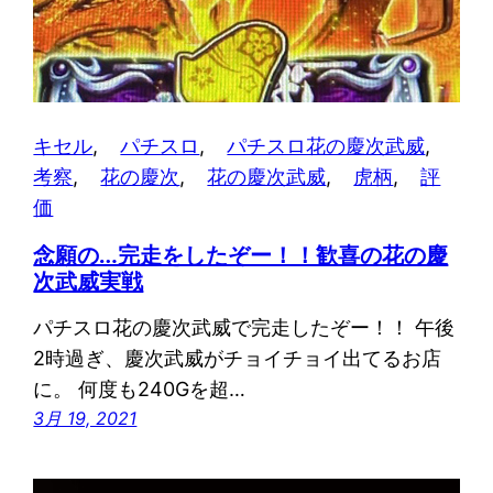
キセル
, 
パチスロ
, 
パチスロ花の慶次武威
, 
考察
, 
花の慶次
, 
花の慶次武威
, 
虎柄
, 
評
価
念願の…完走をしたぞー！！歓喜の花の慶
次武威実戦
パチスロ花の慶次武威で完走したぞー！！ 午後
2時過ぎ、慶次武威がチョイチョイ出てるお店
に。 何度も240Gを超…
3月 19, 2021