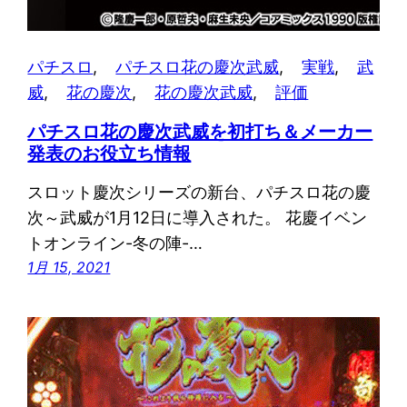
パチスロ
, 
パチスロ花の慶次武威
, 
実戦
, 
武
威
, 
花の慶次
, 
花の慶次武威
, 
評価
パチスロ花の慶次武威を初打ち＆メーカー
発表のお役立ち情報
スロット慶次シリーズの新台、パチスロ花の慶
次～武威が1月12日に導入された。 花慶イベン
トオンライン-冬の陣-…
1月 15, 2021