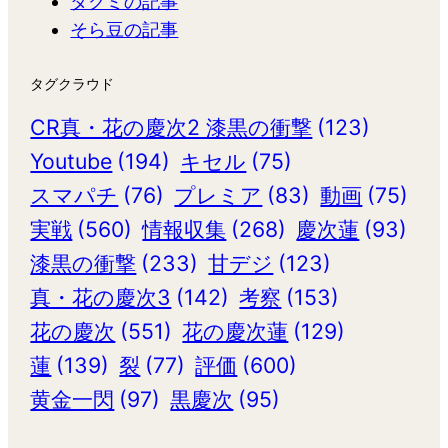
タクミの記事
そら豆の記事
タグクラウド
CR真・花の慶次2 漆黒の衝撃
(123)
Youtube
(194)
キセル
(75)
スマパチ
(76)
プレミア
(83)
動画
(75)
実戦
(560)
情報収集
(268)
慶次蓮
(93)
漆黒の衝撃
(233)
甘デジ
(123)
真・花の慶次3
(142)
考察
(153)
花の慶次
(551)
花の慶次蓮
(129)
蓮
(139)
裂
(77)
評価
(600)
黄金一閃
(97)
黒慶次
(95)