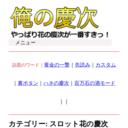
内
容
を
ス
キ
メニュー
ッ
プ
黄金の一撃
｜
先読み
｜
カスタム
話題のワード｜
｜
裏ボタン
｜
ハネの慶次
｜
百万石の酒モード
｜
｜
カテゴリー:
スロット花の慶次