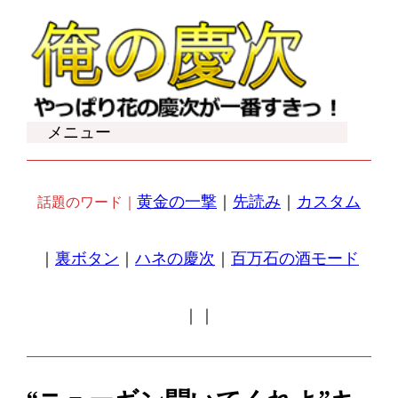
内
容
を
ス
キ
メニュー
ッ
プ
黄金の一撃
｜
先読み
｜
カスタム
話題のワード｜
｜
裏ボタン
｜
ハネの慶次
｜
百万石の酒モード
｜
｜