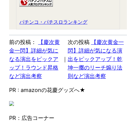
パチンコ・パチスロランキング
前の投稿：
【慶次黄
次の投稿
【慶次黄金一
金一閃】詳細が気に
閃】詳細が気になる演
なる演出をピックア
｜
出をピックアップ！乾
ップ！ラウンド昇格
坤一擲のリーチ煽り法
など演出考察
則など演出考察
PR : amazonの花慶グッズへ★
PR：広告コーナー