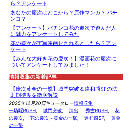
ら？アンケート
あなたの慶次はどこから？原作マンガ？ パチ
ンコ？
【アンケート】パチンコ花の慶次で遊んだ人
に魅力をアンケートしてみた
花の慶次が実写映画化されるとしたら？アン
ケート
【みんな大好き花の慶次！】漫画花の慶次に
ついてアンケートしてみました！
情報収集の新着記事
【慶次黄金の一撃】城門突破＆違和感SPの法
則期待度を徹底解説
2025年12月20日
キュータロー
情報収集
一騎駆RUSH
, 
城門突破
, 
演出
, 
秀吉RUSH
, 
花
の慶次
, 
花の慶次～黄金の一撃
, 
違和感SP
, 
黄金
の一撃