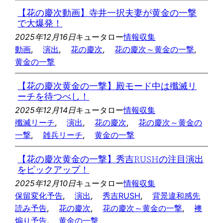
【花の慶次動画】寺井一択夫妻が黄金の一撃
で大爆発！
2025年12月16日
キュータロー
情報収集
動画
, 
演出
, 
花の慶次
, 
花の慶次～黄金の一撃
, 
黄金の一撃
【花の慶次黄金の一撃】殿モード中は殲滅リ
ーチを待つべし！
2025年12月14日
キュータロー
情報収集
殲滅リーチ
, 
演出
, 
花の慶次
, 
花の慶次～黄金の
一撃
, 
雑兵リーチ
, 
黄金の一撃
【花の慶次黄金の一撃】秀吉RUSHの注目演出
をピックアップ！
2025年12月10日
キュータロー
情報収集
保留変化予告
, 
演出
, 
秀吉RUSH
, 
背景違和感先
読み予告
, 
花の慶次
, 
花の慶次～黄金の一撃
, 
襖
煽り予告
, 
黄金の一撃