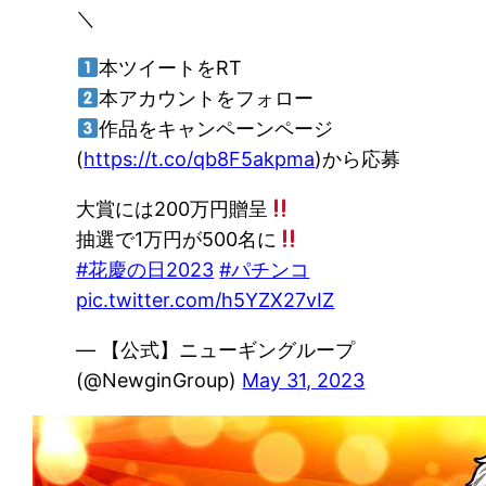
＼
本ツイートをRT
本アカウントをフォロー
作品をキャンペーンページ
(
https://t.co/qb8F5akpma
)から応募
大賞には200万円贈呈
抽選で1万円が500名に
#花慶の日2023
#パチンコ
pic.twitter.com/h5YZX27vIZ
— 【公式】ニューギングループ
(@NewginGroup)
May 31, 2023