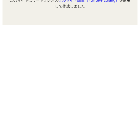
このサイトはワードプレスの
フルサイト編集（Full Site Editing）
を使用
して作成しました