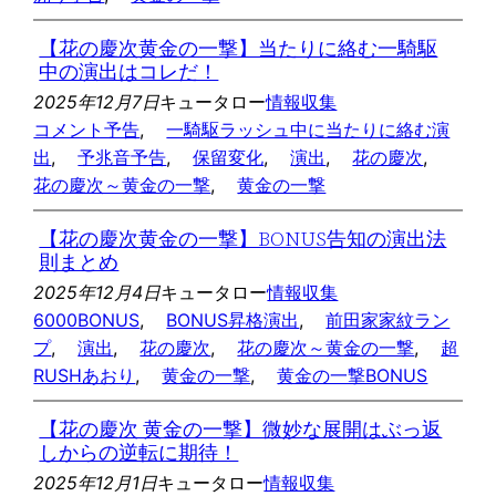
【花の慶次黄金の一撃】当たりに絡む一騎駆
中の演出はコレだ！
2025年12月7日
キュータロー
情報収集
コメント予告
, 
一騎駆ラッシュ中に当たりに絡む演
出
, 
予兆音予告
, 
保留変化
, 
演出
, 
花の慶次
, 
花の慶次～黄金の一撃
, 
黄金の一撃
【花の慶次黄金の一撃】BONUS告知の演出法
則まとめ
2025年12月4日
キュータロー
情報収集
6000BONUS
, 
BONUS昇格演出
, 
前田家家紋ラン
プ
, 
演出
, 
花の慶次
, 
花の慶次～黄金の一撃
, 
超
RUSHあおり
, 
黄金の一撃
, 
黄金の一撃BONUS
【花の慶次 黄金の一撃】微妙な展開はぶっ返
しからの逆転に期待！
2025年12月1日
キュータロー
情報収集