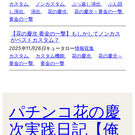
カスタム
, 
ノンカスタム
, 
ぶっ返し演出
, 
ぶん回
し演出
, 
演出
, 
花の慶次
, 
花の慶次～黄金の一撃
, 
黄金の一撃
【花の慶次 黄金の一撃】もしかしてノンカス
がベストカスタム？
2025年11月26日
キュータロー
情報収集
カスタム
, 
カスタム機能
, 
花の慶次
, 
花の慶次～
黄金の一撃
, 
黄金の一撃
パチンコ花の慶
次実践日記【俺