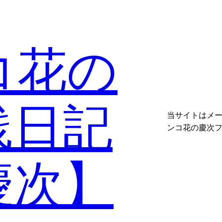
コ花の
践日記
当サイトはメ
ンコ花の慶次
慶次】