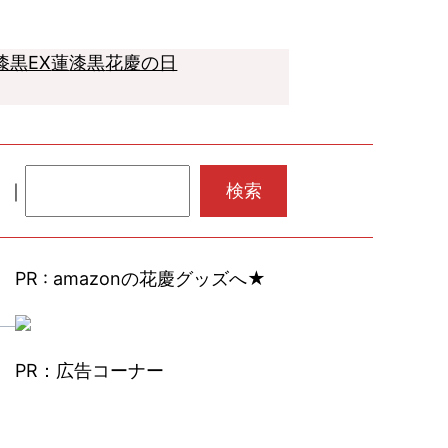
漆黒EX
蓮
漆黒
花慶の日
検
｜
｜
検索
索
PR : amazonの花慶グッズへ★
PR：広告コーナー