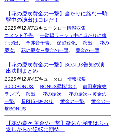
【花の慶次黄金の一撃】当たりに絡む一騎
駆中の演出はコレだ！
2025年12月7日
キュータロー
情報収集
コメント予告
, 
一騎駆ラッシュ中に当たりに絡
む演出
, 
予兆音予告
, 
保留変化
, 
演出
, 
花の
慶次
, 
花の慶次～黄金の一撃
, 
黄金の一撃
【花の慶次黄金の一撃】BONUS告知の演
出法則まとめ
2025年12月4日
キュータロー
情報収集
6000BONUS
, 
BONUS昇格演出
, 
前田家家紋
ランプ
, 
演出
, 
花の慶次
, 
花の慶次～黄金の
一撃
, 
超RUSHあおり
, 
黄金の一撃
, 
黄金の一
撃BONUS
【花の慶次 黄金の一撃】微妙な展開はぶっ
返しからの逆転に期待！