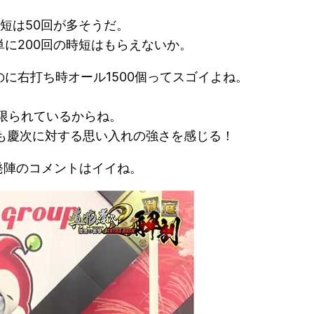
短は50回が多そうだ。
単に200回の時短はもらえないか。
のに右打ち時オール1500個ってスゴイよね。
て限られているからね。
のも慶次に対する思い入れの強さを感じる！
発陣のコメントはイイね。