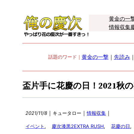
黄金の一
情報収集
黄金の一撃
｜
先読み
話題のワード｜
盃片手に花慶の日！2021秋
｜
｜
｜
2021/11/8
キュータロー
情報収集
イベント
, 
慶次漆黒2EXTRA RUSH
, 
花慶の日
, 