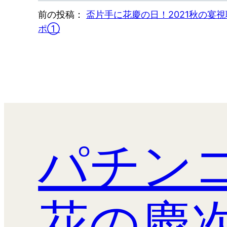
前の投稿：
盃片手に花慶の日！2021秋の宴
ポ①
パチン
花の慶