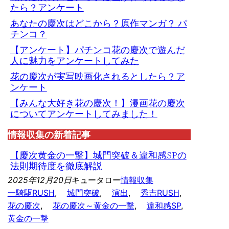
たら？アンケート
あなたの慶次はどこから？原作マンガ？ パ
チンコ？
【アンケート】パチンコ花の慶次で遊んだ
人に魅力をアンケートしてみた
花の慶次が実写映画化されるとしたら？ア
ンケート
【みんな大好き花の慶次！】漫画花の慶次
についてアンケートしてみました！
情報収集の新着記事
【慶次黄金の一撃】城門突破＆違和感SPの
法則期待度を徹底解説
2025年12月20日
キュータロー
情報収集
一騎駆RUSH
, 
城門突破
, 
演出
, 
秀吉RUSH
, 
花の慶次
, 
花の慶次～黄金の一撃
, 
違和感SP
, 
黄金の一撃