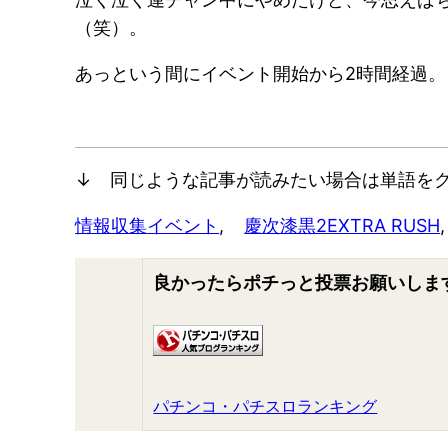
（笑）。
あっという間にイベント開始から2時間経過
↓ 同じような記事が読みたい場合は単語をク
情報収集
イベント
, 
慶次漆黒2EXTRA RUSH
,
良かったらポチっと投票お願いしま
パチンコ・パチスロランキング