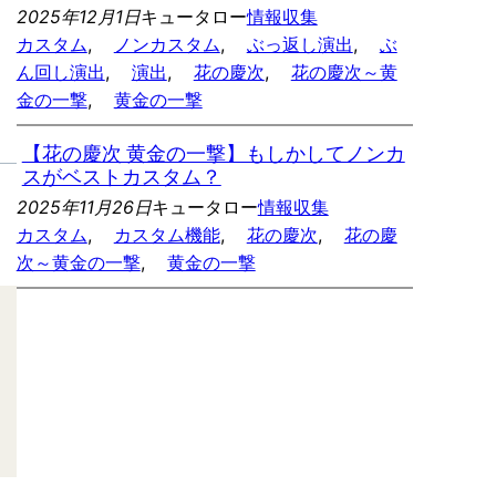
2025年12月1日
キュータロー
情報収集
カスタム
, 
ノンカスタム
, 
ぶっ返し演出
, 
ぶ
ん回し演出
, 
演出
, 
花の慶次
, 
花の慶次～黄
金の一撃
, 
黄金の一撃
【花の慶次 黄金の一撃】もしかしてノンカ
スがベストカスタム？
2025年11月26日
キュータロー
情報収集
カスタム
, 
カスタム機能
, 
花の慶次
, 
花の慶
次～黄金の一撃
, 
黄金の一撃