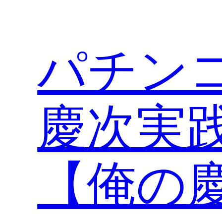
内
容
を
パチン
ス
キ
ッ
プ
慶次実
【俺の