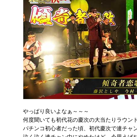
やっぱり良いよなぁ～～～
何度聞いても初代花の慶次の大当たりラウン
パチンコ初心者だった頃、初代慶次で連チャ
泣く泣く連チャン中にやめたけど、今思えば