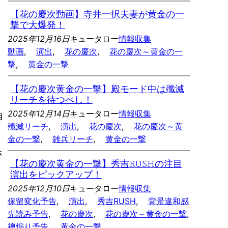
【花の慶次動画】寺井一択夫妻が黄金の一
撃で大爆発！
2025年12月16日
キュータロー
情報収集
動画
, 
演出
, 
花の慶次
, 
花の慶次～黄金の一
撃
, 
黄金の一撃
【花の慶次黄金の一撃】殿モード中は殲滅
リーチを待つべし！
2025年12月14日
キュータロー
情報収集
自
殲滅リーチ
, 
演出
, 
花の慶次
, 
花の慶次～黄
金の一撃
, 
雑兵リーチ
, 
黄金の一撃
さ
【花の慶次黄金の一撃】秀吉RUSHの注目
演出をピックアップ！
2025年12月10日
キュータロー
情報収集
保留変化予告
, 
演出
, 
秀吉RUSH
, 
背景違和感
先読み予告
, 
花の慶次
, 
花の慶次～黄金の一撃
, 
襖煽り予告
, 
黄金の一撃