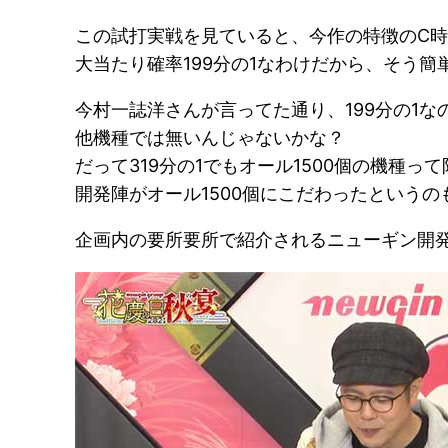
この試打実戦を見ていると、今作の特徴のC時
大当たり確率199分の1なわけだから、そう簡
今村一誌洋さんが言ってた通り、199分の1な
他機種では無いんじゃないかな？
だって319分の1でもオール1500個の機種っ
開発陣がオール1500個にこだわったという
企画内の要所要所で紹介されるニューギン開