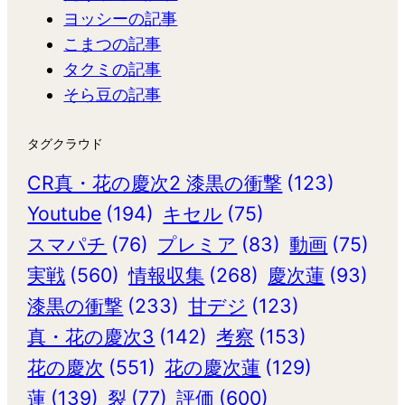
ヨッシーの記事
こまつの記事
タクミの記事
そら豆の記事
タグクラウド
CR真・花の慶次2 漆黒の衝撃
(123)
Youtube
(194)
キセル
(75)
スマパチ
(76)
プレミア
(83)
動画
(75)
実戦
(560)
情報収集
(268)
慶次蓮
(93)
漆黒の衝撃
(233)
甘デジ
(123)
真・花の慶次3
(142)
考察
(153)
花の慶次
(551)
花の慶次蓮
(129)
蓮
(139)
裂
(77)
評価
(600)