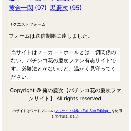
黄金一閃
(97)
黒慶次
(95)
リクエストフォーム
フォームは送信制限に達しました。
当サイトはメーカー・ホールとは一切関係の
ない、パチンコ花の慶次ファン有志サイトで
す。必勝法とかないけど、温かく見守ってく
ださい。
Copyright © 俺の慶次【パチンコ花の慶次ファ
ンサイト】 All rights reserved.
このサイトはワードプレスの
フルサイト編集（Full Site Editing）
を使用
して作成しました