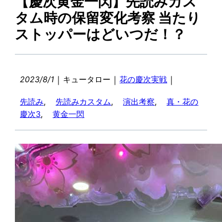
【慶次黄金一閃】先読みカス
タム時の保留変化考察 当たり
ストッパーはどいつだ！？
｜
｜
｜
2023/8/1
キュータロー
花の慶次実戦
先読み
, 
先読みカスタム
, 
演出考察
, 
真・花の
慶次3
, 
黄金一閃