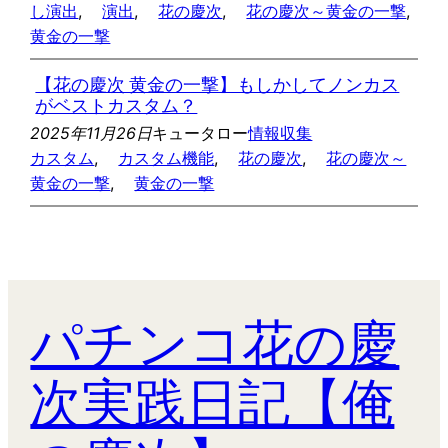
し演出
, 
演出
, 
花の慶次
, 
花の慶次～黄金の一撃
, 
黄金の一撃
【花の慶次 黄金の一撃】もしかしてノンカス
がベストカスタム？
2025年11月26日
キュータロー
情報収集
カスタム
, 
カスタム機能
, 
花の慶次
, 
花の慶次～
黄金の一撃
, 
黄金の一撃
パチンコ花の慶
次実践日記【俺