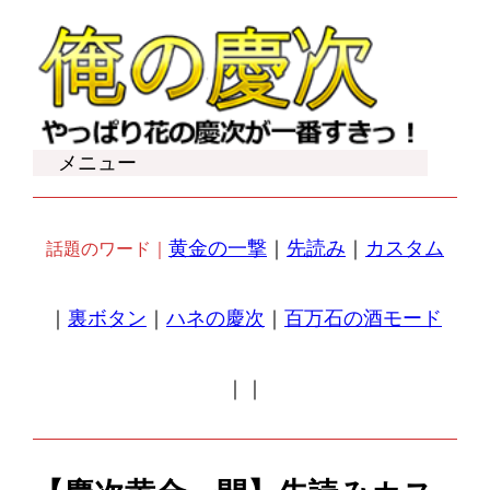
内
容
を
ス
キ
メニュー
ッ
プ
黄金の一撃
｜
先読み
｜
カスタム
話題のワード｜
｜
裏ボタン
｜
ハネの慶次
｜
百万石の酒モード
｜
｜