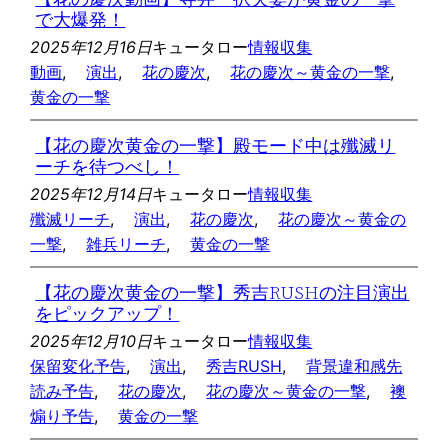
で大爆発！
2025年12月16日
キュータロー
情報収集
動画
, 
演出
, 
花の慶次
, 
花の慶次～黄金の一撃
, 
黄金の一撃
【花の慶次黄金の一撃】殿モード中は殲滅リ
ーチを待つべし！
2025年12月14日
キュータロー
情報収集
殲滅リーチ
, 
演出
, 
花の慶次
, 
花の慶次～黄金の
一撃
, 
雑兵リーチ
, 
黄金の一撃
【花の慶次黄金の一撃】秀吉RUSHの注目演出
をピックアップ！
2025年12月10日
キュータロー
情報収集
保留変化予告
, 
演出
, 
秀吉RUSH
, 
背景違和感先
読み予告
, 
花の慶次
, 
花の慶次～黄金の一撃
, 
襖
煽り予告
, 
黄金の一撃