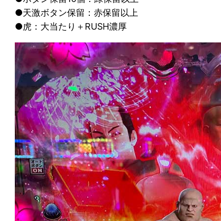
●天激ボタン保留：赤保留以上
●虎：大当たり＋RUSH濃厚