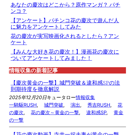
あなたの慶次はどこから？原作マンガ？ パチ
ンコ？
【アンケート】パチンコ花の慶次で遊んだ人
に魅力をアンケートしてみた
花の慶次が実写映画化されるとしたら？アン
ケート
【みんな大好き花の慶次！】漫画花の慶次に
ついてアンケートしてみました！
情報収集の新着記事
【慶次黄金の一撃】城門突破＆違和感SPの法
則期待度を徹底解説
2025年12月20日
キュータロー
情報収集
一騎駆RUSH
, 
城門突破
, 
演出
, 
秀吉RUSH
, 
花
の慶次
, 
花の慶次～黄金の一撃
, 
違和感SP
, 
黄金
の一撃
【花の慶次動画】寺井一択夫妻が黄金の一撃