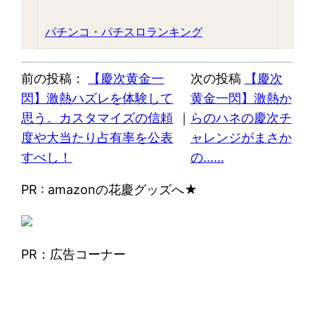
パチンコ・パチスロランキング
前の投稿：
【慶次黄金一
次の投稿
【慶次
閃】激熱ハズレを体験して
黄金一閃】激熱か
思う。カスタマイズの信頼
｜
らのハネの慶次チ
度や大当たり占有率を公表
ャレンジがまさか
すべし！
の……
PR : amazonの花慶グッズへ★
PR：広告コーナー