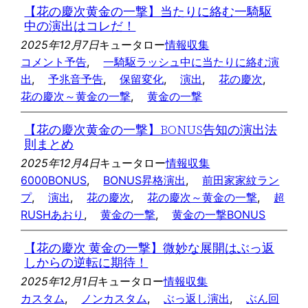
【花の慶次黄金の一撃】当たりに絡む一騎駆
中の演出はコレだ！
2025年12月7日
キュータロー
情報収集
コメント予告
, 
一騎駆ラッシュ中に当たりに絡む演
出
, 
予兆音予告
, 
保留変化
, 
演出
, 
花の慶次
, 
花の慶次～黄金の一撃
, 
黄金の一撃
【花の慶次黄金の一撃】BONUS告知の演出法
則まとめ
2025年12月4日
キュータロー
情報収集
6000BONUS
, 
BONUS昇格演出
, 
前田家家紋ラン
プ
, 
演出
, 
花の慶次
, 
花の慶次～黄金の一撃
, 
超
RUSHあおり
, 
黄金の一撃
, 
黄金の一撃BONUS
【花の慶次 黄金の一撃】微妙な展開はぶっ返
しからの逆転に期待！
2025年12月1日
キュータロー
情報収集
カスタム
, 
ノンカスタム
, 
ぶっ返し演出
, 
ぶん回