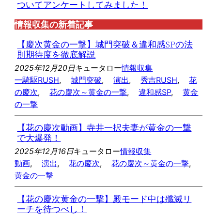
ついてアンケートしてみました！
情報収集の新着記事
【慶次黄金の一撃】城門突破＆違和感SPの法
則期待度を徹底解説
2025年12月20日
キュータロー
情報収集
一騎駆RUSH
, 
城門突破
, 
演出
, 
秀吉RUSH
, 
花
の慶次
, 
花の慶次～黄金の一撃
, 
違和感SP
, 
黄金
の一撃
【花の慶次動画】寺井一択夫妻が黄金の一撃
で大爆発！
2025年12月16日
キュータロー
情報収集
動画
, 
演出
, 
花の慶次
, 
花の慶次～黄金の一撃
, 
黄金の一撃
【花の慶次黄金の一撃】殿モード中は殲滅リ
ーチを待つべし！