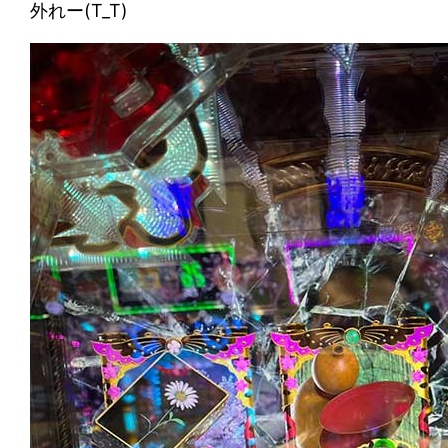
外れー(T_T)