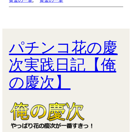
パチンコ花の慶
次実践日記【俺
の慶次】