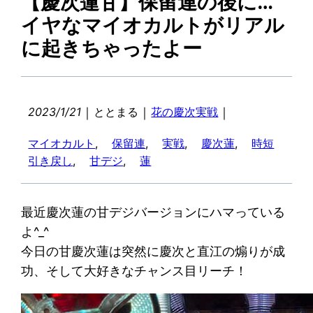
【慶次蓮甘】保留連の後に…
イヤなマイオカルトがリアル
に起きちゃったよー
｜
｜
｜
2023/1/21
ととまる
花の慶次実戦
マイオカルト
, 
保留連
, 
実戦
, 
慶次蓮
, 
時短
引き戻し
, 
甘デジ
, 
蓮
最近慶次蓮の甘デジバージョンにハマっている
よ^_^
今日の甘慶次蓮は突然に慶次と直江の煽りが成
功、そして大好きなチャンス目リーチ！