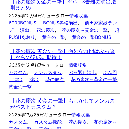
【花の慶次黄金の一撃】BONUS告知の演出法
則まとめ
2025年12月4日
キュータロー
情報収集
6000BONUS
, 
BONUS昇格演出
, 
前田家家紋ラン
プ
, 
演出
, 
花の慶次
, 
花の慶次～黄金の一撃
, 
超
RUSHあおり
, 
黄金の一撃
, 
黄金の一撃BONUS
【花の慶次 黄金の一撃】微妙な展開はぶっ返
しからの逆転に期待！
2025年12月1日
キュータロー
情報収集
カスタム
, 
ノンカスタム
, 
ぶっ返し演出
, 
ぶん回
し演出
, 
演出
, 
花の慶次
, 
花の慶次～黄金の一撃
, 
黄金の一撃
【花の慶次 黄金の一撃】もしかしてノンカス
がベストカスタム？
2025年11月26日
キュータロー
情報収集
カスタム
, 
カスタム機能
, 
花の慶次
, 
花の慶次～
黄金の一撃
, 
黄金の一撃