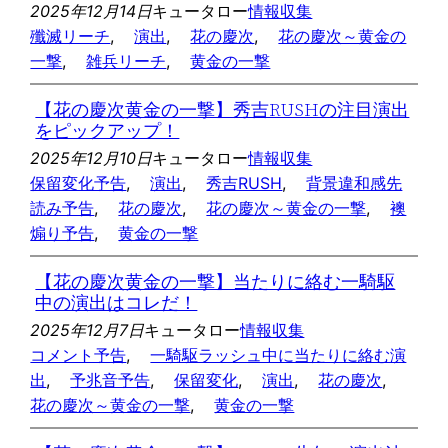
2025年12月14日
キュータロー
情報収集
殲滅リーチ
, 
演出
, 
花の慶次
, 
花の慶次～黄金の
一撃
, 
雑兵リーチ
, 
黄金の一撃
【花の慶次黄金の一撃】秀吉RUSHの注目演出
をピックアップ！
2025年12月10日
キュータロー
情報収集
保留変化予告
, 
演出
, 
秀吉RUSH
, 
背景違和感先
読み予告
, 
花の慶次
, 
花の慶次～黄金の一撃
, 
襖
煽り予告
, 
黄金の一撃
【花の慶次黄金の一撃】当たりに絡む一騎駆
中の演出はコレだ！
2025年12月7日
キュータロー
情報収集
コメント予告
, 
一騎駆ラッシュ中に当たりに絡む演
出
, 
予兆音予告
, 
保留変化
, 
演出
, 
花の慶次
, 
花の慶次～黄金の一撃
, 
黄金の一撃