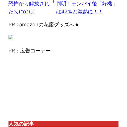
恐怖から解放され
判明！テンパイ後「好機」
た＼(^o^)／
は47％と激熱に！！
PR : amazonの花慶グッズへ★
PR：広告コーナー
人気の記事