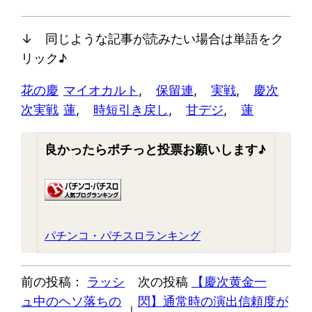
↓ 同じような記事が読みたい場合は単語をク
リック♪
花の慶
マイオカルト
, 
保留連
, 
実戦
, 
慶次
次実戦
蓮
, 
時短引き戻し
, 
甘デジ
, 
蓮
良かったらポチっと投票お願いします♪
パチンコ・パチスロランキング
前の投稿：
ラッシ
次の投稿
【慶次黄金一
ュ中のヘソ落ちの
閃】通常時の演出信頼度が
｜