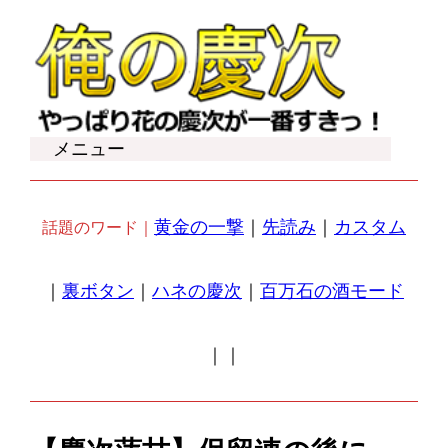
内
容
を
ス
キ
メニュー
ッ
プ
黄金の一撃
｜
先読み
｜
カスタム
話題のワード｜
｜
裏ボタン
｜
ハネの慶次
｜
百万石の酒モード
｜
｜