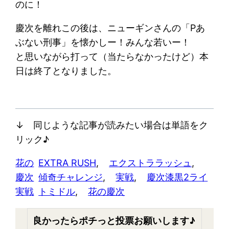
のに！
慶次を離れこの後は、ニューギンさんの「Pあ
ぶない刑事」を懐かしー！みんな若いー！
と思いながら打って（当たらなかったけど）本
日は終了となりました。
↓ 同じような記事が読みたい場合は単語をク
リック♪
花の
EXTRA RUSH
, 
エクストララッシュ
, 
慶次
傾奇チャレンジ
, 
実戦
, 
慶次漆黒2ライ
実戦
トミドル
, 
花の慶次
良かったらポチっと投票お願いします♪