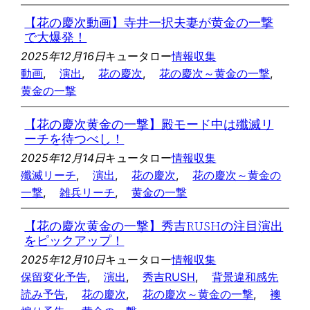
【花の慶次動画】寺井一択夫妻が黄金の一撃
で大爆発！
2025年12月16日
キュータロー
情報収集
動画
, 
演出
, 
花の慶次
, 
花の慶次～黄金の一撃
, 
黄金の一撃
【花の慶次黄金の一撃】殿モード中は殲滅リ
ーチを待つべし！
2025年12月14日
キュータロー
情報収集
殲滅リーチ
, 
演出
, 
花の慶次
, 
花の慶次～黄金の
一撃
, 
雑兵リーチ
, 
黄金の一撃
【花の慶次黄金の一撃】秀吉RUSHの注目演出
をピックアップ！
2025年12月10日
キュータロー
情報収集
保留変化予告
, 
演出
, 
秀吉RUSH
, 
背景違和感先
読み予告
, 
花の慶次
, 
花の慶次～黄金の一撃
, 
襖