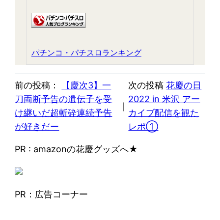
パチンコ・パチスロランキング
前の投稿：
【慶次3】一
次の投稿
花慶の日
刀両断予告の遺伝子を受
2022 in 米沢 アー
｜
け継いだ超斬砕連続予告
カイブ配信を観た
が好きだー
レポ①
PR : amazonの花慶グッズへ★
PR：広告コーナー