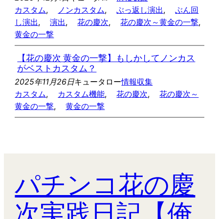
カスタム
, 
ノンカスタム
, 
ぶっ返し演出
, 
ぶん回
し演出
, 
演出
, 
花の慶次
, 
花の慶次～黄金の一撃
, 
黄金の一撃
【花の慶次 黄金の一撃】もしかしてノンカス
がベストカスタム？
2025年11月26日
キュータロー
情報収集
カスタム
, 
カスタム機能
, 
花の慶次
, 
花の慶次～
黄金の一撃
, 
黄金の一撃
パチンコ花の慶
次実践日記【俺