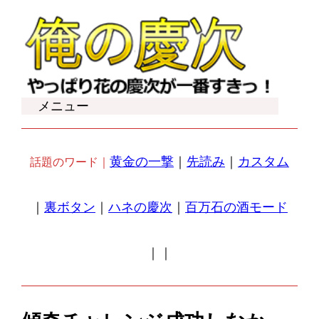
内
容
を
ス
キ
メニュー
ッ
プ
黄金の一撃
｜
先読み
｜
カスタム
話題のワード｜
｜
裏ボタン
｜
ハネの慶次
｜
百万石の酒モード
｜
｜