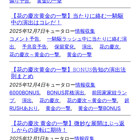
煽り予告
, 
黄金の一撃
【花の慶次黄金の一撃】当たりに絡む一騎駆
中の演出はコレだ！
2025年12月7日
キュータロー
情報収集
コメント予告
, 
一騎駆ラッシュ中に当たりに絡む演
出
, 
予兆音予告
, 
保留変化
, 
演出
, 
花の慶次
, 
花の慶次～黄金の一撃
, 
黄金の一撃
【花の慶次黄金の一撃】BONUS告知の演出法
則まとめ
2025年12月4日
キュータロー
情報収集
6000BONUS
, 
BONUS昇格演出
, 
前田家家紋ラン
プ
, 
演出
, 
花の慶次
, 
花の慶次～黄金の一撃
, 
超
RUSHあおり
, 
黄金の一撃
, 
黄金の一撃BONUS
【花の慶次 黄金の一撃】微妙な展開はぶっ返
しからの逆転に期待！
2025年12月1日
キュータロー
情報収集