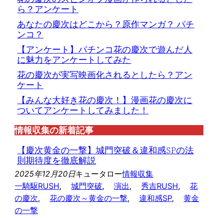
ら？アンケート
あなたの慶次はどこから？原作マンガ？ パチ
ンコ？
【アンケート】パチンコ花の慶次で遊んだ人
に魅力をアンケートしてみた
花の慶次が実写映画化されるとしたら？アン
ケート
【みんな大好き花の慶次！】漫画花の慶次に
ついてアンケートしてみました！
情報収集の新着記事
【慶次黄金の一撃】城門突破＆違和感SPの法
則期待度を徹底解説
2025年12月20日
キュータロー
情報収集
一騎駆RUSH
, 
城門突破
, 
演出
, 
秀吉RUSH
, 
花
の慶次
, 
花の慶次～黄金の一撃
, 
違和感SP
, 
黄金
の一撃