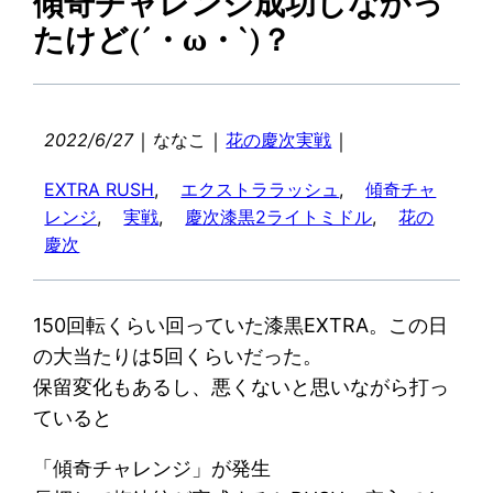
傾奇チャレンジ成功しなかっ
たけど(´・ω・`)？
｜
｜
｜
2022/6/27
ななこ
花の慶次実戦
EXTRA RUSH
, 
エクストララッシュ
, 
傾奇チャ
レンジ
, 
実戦
, 
慶次漆黒2ライトミドル
, 
花の
慶次
150回転くらい回っていた漆黒EXTRA。この日
の大当たりは5回くらいだった。
保留変化もあるし、悪くないと思いながら打っ
ていると
「傾奇チャレンジ」が発生