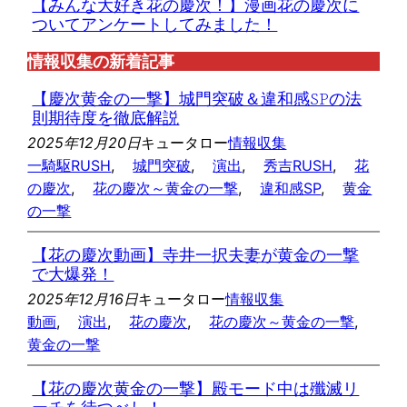
【みんな大好き花の慶次！】漫画花の慶次に
ついてアンケートしてみました！
情報収集の新着記事
【慶次黄金の一撃】城門突破＆違和感SPの法
則期待度を徹底解説
2025年12月20日
キュータロー
情報収集
一騎駆RUSH
, 
城門突破
, 
演出
, 
秀吉RUSH
, 
花
の慶次
, 
花の慶次～黄金の一撃
, 
違和感SP
, 
黄金
の一撃
【花の慶次動画】寺井一択夫妻が黄金の一撃
で大爆発！
2025年12月16日
キュータロー
情報収集
動画
, 
演出
, 
花の慶次
, 
花の慶次～黄金の一撃
, 
黄金の一撃
【花の慶次黄金の一撃】殿モード中は殲滅リ