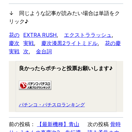
↓ 同じような記事が読みたい場合は単語をク
リック♪
花の
EXTRA RUSH
, 
エクストララッシュ
, 
慶次
実戦
, 
慶次漆黒2ライトミドル
, 
花の慶
実戦
次
, 
金台詞
良かったらポチっと投票お願いします♪
パチンコ・パチスロランキング
前の投稿：
【最新機種】青山
次の投稿
骨時