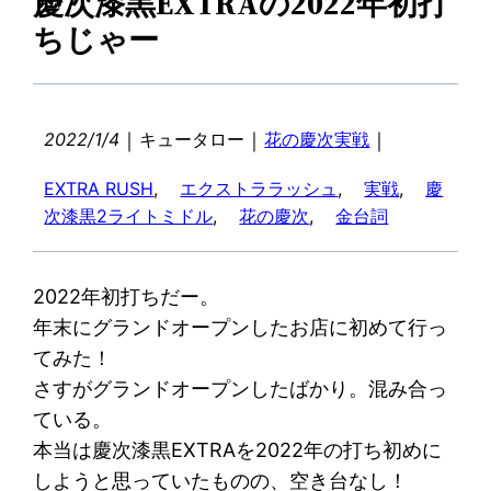
慶次漆黒EXTRAの2022年初打
ちじゃー
｜
｜
｜
2022/1/4
キュータロー
花の慶次実戦
EXTRA RUSH
, 
エクストララッシュ
, 
実戦
, 
慶
次漆黒2ライトミドル
, 
花の慶次
, 
金台詞
2022年初打ちだー。
年末にグランドオープンしたお店に初めて行っ
てみた！
さすがグランドオープンしたばかり。混み合っ
ている。
本当は慶次漆黒EXTRAを2022年の打ち初めに
しようと思っていたものの、空き台なし！