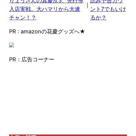
りょうさんの真慶次3、先行導
読み予告カウ
｜
入店実戦。大ハマリから大連
ント7でもいけ
チャン！？
るか？
PR : amazonの花慶グッズへ★
PR：広告コーナー