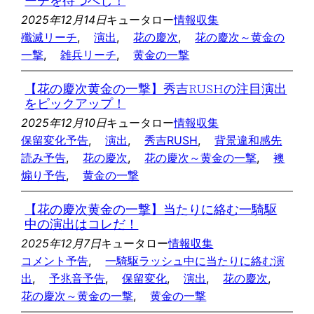
ーチを待つべし！
2025年12月14日
キュータロー
情報収集
殲滅リーチ
, 
演出
, 
花の慶次
, 
花の慶次～黄金の
一撃
, 
雑兵リーチ
, 
黄金の一撃
【花の慶次黄金の一撃】秀吉RUSHの注目演出
をピックアップ！
2025年12月10日
キュータロー
情報収集
保留変化予告
, 
演出
, 
秀吉RUSH
, 
背景違和感先
読み予告
, 
花の慶次
, 
花の慶次～黄金の一撃
, 
襖
煽り予告
, 
黄金の一撃
【花の慶次黄金の一撃】当たりに絡む一騎駆
中の演出はコレだ！
2025年12月7日
キュータロー
情報収集
コメント予告
, 
一騎駆ラッシュ中に当たりに絡む演
出
, 
予兆音予告
, 
保留変化
, 
演出
, 
花の慶次
, 
花の慶次～黄金の一撃
, 
黄金の一撃