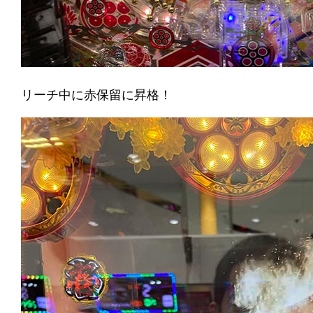
リーチ中に赤保留に昇格！