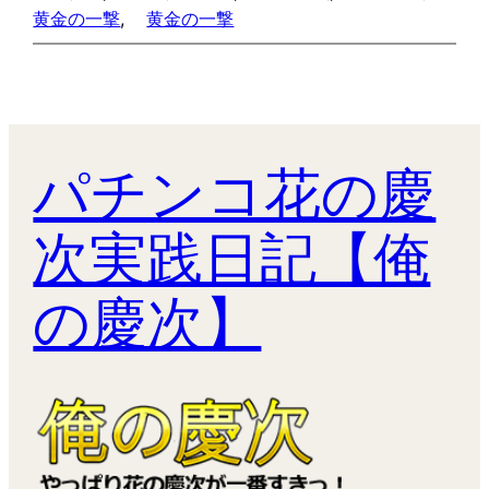
黄金の一撃
, 
黄金の一撃
パチンコ花の慶
次実践日記【俺
の慶次】