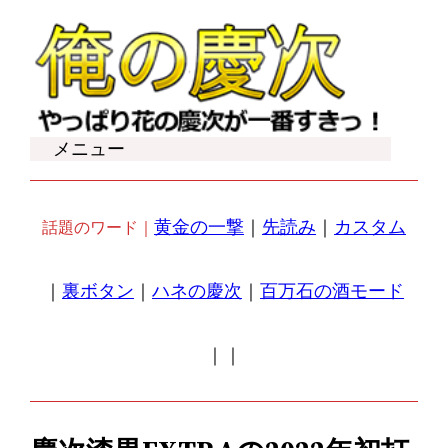
内
容
を
ス
キ
メニュー
ッ
プ
黄金の一撃
｜
先読み
｜
カスタム
話題のワード｜
｜
裏ボタン
｜
ハネの慶次
｜
百万石の酒モード
｜
｜