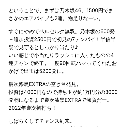
ということで、まずは乃木坂46。1500円でま
さかのエアバイブも2連。物足りなーい。
すぐにやめてベルセルク無双。乃木坂の600発
＋追加投資2500円で初見の7テンパイ！半信半
疑で見守るとしっかり当たり♪
いい感じで小当たりラッシュに入ったものの4
連チャンで終了。一度90回転ハマってくれたお
かげで出玉は5200発に。
慶次漆黒EXTRAの空き台発見。
投資は4000円なので持ち玉が約1万円分の3000
発弱になるまで慶次漆黒EXTRAで勝負だー。
2022年慶次初打ち！
しばらくしてチャンス到来。