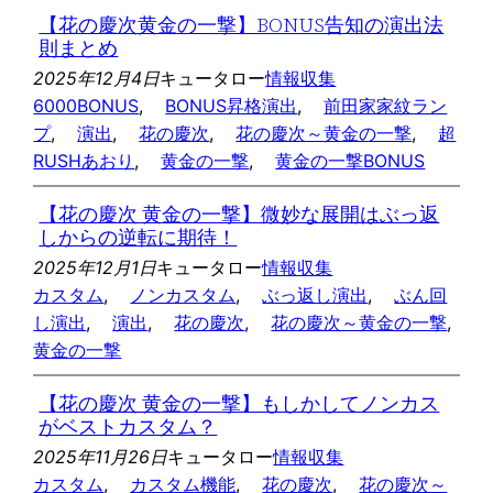
【花の慶次黄金の一撃】BONUS告知の演出法
則まとめ
2025年12月4日
キュータロー
情報収集
6000BONUS
, 
BONUS昇格演出
, 
前田家家紋ラン
プ
, 
演出
, 
花の慶次
, 
花の慶次～黄金の一撃
, 
超
RUSHあおり
, 
黄金の一撃
, 
黄金の一撃BONUS
【花の慶次 黄金の一撃】微妙な展開はぶっ返
しからの逆転に期待！
2025年12月1日
キュータロー
情報収集
カスタム
, 
ノンカスタム
, 
ぶっ返し演出
, 
ぶん回
し演出
, 
演出
, 
花の慶次
, 
花の慶次～黄金の一撃
, 
黄金の一撃
【花の慶次 黄金の一撃】もしかしてノンカス
がベストカスタム？
2025年11月26日
キュータロー
情報収集
カスタム
, 
カスタム機能
, 
花の慶次
, 
花の慶次～