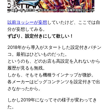
以前ヨッシーが妄想
していたけど、ここでは自
分が妄想してみる。
ずばり、設定付きにして欲しい！
2018年から導入がスタートした設定付きパチン
コ。最初はひどいものだった。
というのも、どのお店も高設定を入れないから
履歴が見るも無残。
しかも、そもそも機種ラインナップが微妙。
各メーカーはビッグコンテンツを設定付きで出
さなかったから。
しかし2019年になってその様子が変わってき
た。