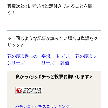
真慶次2の甘デジは設定付きであることを願
う！
↓ 同じような記事が読みたい場合は単語をク
リック♪
花の慶次過去の
妄想
, 
甘デジ
, 
花の慶次シ
シリーズ
リーズ
, 
評価
良かったらポチっと投票お願いします♪
パチンコ・パチスロランキング