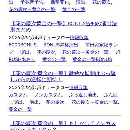
出
, 
予兆音予告
, 
保留変化
, 
演出
, 
花の慶次
, 
花の慶次～黄金の一撃
, 
黄金の一撃
【花の慶次黄金の一撃】BONUS告知の演出法
則まとめ
2025年12月4日
キュータロー
情報収集
6000BONUS
, 
BONUS昇格演出
, 
前田家家紋ラン
プ
, 
演出
, 
花の慶次
, 
花の慶次～黄金の一撃
, 
超
RUSHあおり
, 
黄金の一撃
, 
黄金の一撃BONUS
【花の慶次 黄金の一撃】微妙な展開はぶっ返
しからの逆転に期待！
2025年12月1日
キュータロー
情報収集
カスタム
, 
ノンカスタム
, 
ぶっ返し演出
, 
ぶん回
し演出
, 
演出
, 
花の慶次
, 
花の慶次～黄金の一撃
, 
黄金の一撃
【花の慶次 黄金の一撃】もしかしてノンカス
がベストカスタム？