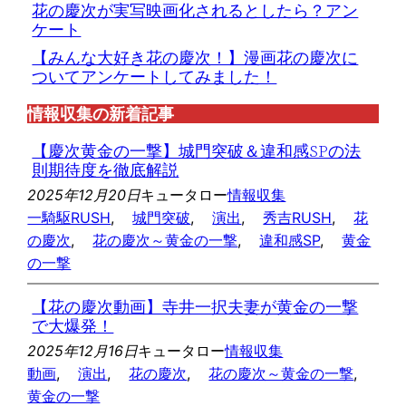
花の慶次が実写映画化されるとしたら？アン
ケート
【みんな大好き花の慶次！】漫画花の慶次に
ついてアンケートしてみました！
情報収集の新着記事
【慶次黄金の一撃】城門突破＆違和感SPの法
則期待度を徹底解説
2025年12月20日
キュータロー
情報収集
一騎駆RUSH
, 
城門突破
, 
演出
, 
秀吉RUSH
, 
花
の慶次
, 
花の慶次～黄金の一撃
, 
違和感SP
, 
黄金
の一撃
【花の慶次動画】寺井一択夫妻が黄金の一撃
で大爆発！
2025年12月16日
キュータロー
情報収集
動画
, 
演出
, 
花の慶次
, 
花の慶次～黄金の一撃
, 
黄金の一撃