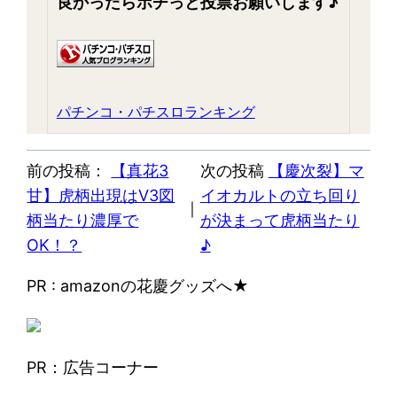
良かったらポチっと投票お願いします♪
パチンコ・パチスロランキング
前の投稿：
【真花3
次の投稿
【慶次裂】マ
甘】虎柄出現はV3図
イオカルトの立ち回り
｜
柄当たり濃厚で
が決まって虎柄当たり
OK！？
♪
PR : amazonの花慶グッズへ★
PR：広告コーナー