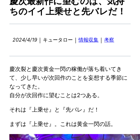
慶次最新作に望むのは、気持
ちのイイ上乗せと先バレだ！
｜
｜
｜
2024/4/19
キュータロー
情報収集
考察
慶次裂と慶次黄金一閃の稼働が落ち着いてき
て、少し早いが次回作のことを妄想する季節に
なってきた。
自分が次回作に望むことは2つある。
それは『上乗せ』と『先バレ』だ！
まずは『上乗せ』。これは黄金一閃の話。