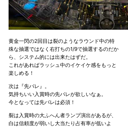
黄金一閃の2回目は裂のようなラウンド中の特
殊な抽選ではなく右打ちの1/9で抽選するのだか
ら、システム的には出来たはずだ。
これがあればラッシュ中のイケイケ感をもっと
楽しめる！
次は『先バレ』。
気持ちいい入賞時の先バレが欲しいなぁ。
今となっては先バレは必須！
裂は入賞時の大ふへん者ランプ演出があるが、
白は信頼度が弱いし大当たり占有率が低いよ