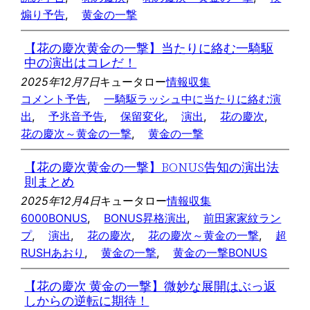
煽り予告
, 
黄金の一撃
【花の慶次黄金の一撃】当たりに絡む一騎駆
中の演出はコレだ！
2025年12月7日
キュータロー
情報収集
コメント予告
, 
一騎駆ラッシュ中に当たりに絡む演
出
, 
予兆音予告
, 
保留変化
, 
演出
, 
花の慶次
, 
花の慶次～黄金の一撃
, 
黄金の一撃
【花の慶次黄金の一撃】BONUS告知の演出法
則まとめ
2025年12月4日
キュータロー
情報収集
6000BONUS
, 
BONUS昇格演出
, 
前田家家紋ラン
プ
, 
演出
, 
花の慶次
, 
花の慶次～黄金の一撃
, 
超
RUSHあおり
, 
黄金の一撃
, 
黄金の一撃BONUS
【花の慶次 黄金の一撃】微妙な展開はぶっ返
しからの逆転に期待！