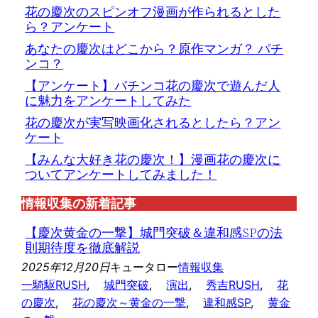
花の慶次のスピンオフ漫画が作られるとした
ら？アンケート
あなたの慶次はどこから？原作マンガ？ パチ
ンコ？
【アンケート】パチンコ花の慶次で遊んだ人
に魅力をアンケートしてみた
花の慶次が実写映画化されるとしたら？アン
ケート
【みんな大好き花の慶次！】漫画花の慶次に
ついてアンケートしてみました！
情報収集の新着記事
【慶次黄金の一撃】城門突破＆違和感SPの法
則期待度を徹底解説
2025年12月20日
キュータロー
情報収集
一騎駆RUSH
, 
城門突破
, 
演出
, 
秀吉RUSH
, 
花
の慶次
, 
花の慶次～黄金の一撃
, 
違和感SP
, 
黄金