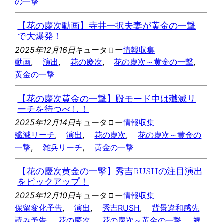
の一撃
【花の慶次動画】寺井一択夫妻が黄金の一撃
で大爆発！
2025年12月16日
キュータロー
情報収集
動画
, 
演出
, 
花の慶次
, 
花の慶次～黄金の一撃
, 
黄金の一撃
【花の慶次黄金の一撃】殿モード中は殲滅リ
ーチを待つべし！
2025年12月14日
キュータロー
情報収集
殲滅リーチ
, 
演出
, 
花の慶次
, 
花の慶次～黄金の
一撃
, 
雑兵リーチ
, 
黄金の一撃
【花の慶次黄金の一撃】秀吉RUSHの注目演出
をピックアップ！
2025年12月10日
キュータロー
情報収集
保留変化予告
, 
演出
, 
秀吉RUSH
, 
背景違和感先
読み予告
, 
花の慶次
, 
花の慶次～黄金の一撃
, 
襖