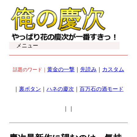
内
容
を
ス
キ
メニュー
ッ
プ
黄金の一撃
｜
先読み
｜
カスタム
話題のワード｜
｜
裏ボタン
｜
ハネの慶次
｜
百万石の酒モード
｜
｜