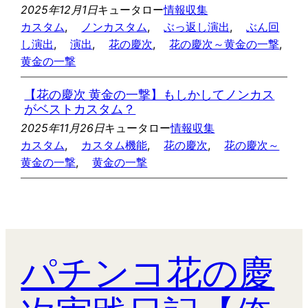
2025年12月1日
キュータロー
情報収集
カスタム
, 
ノンカスタム
, 
ぶっ返し演出
, 
ぶん回
し演出
, 
演出
, 
花の慶次
, 
花の慶次～黄金の一撃
, 
黄金の一撃
【花の慶次 黄金の一撃】もしかしてノンカス
がベストカスタム？
2025年11月26日
キュータロー
情報収集
カスタム
, 
カスタム機能
, 
花の慶次
, 
花の慶次～
黄金の一撃
, 
黄金の一撃
パチンコ花の慶