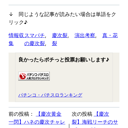
↓ 同じような記事が読みたい場合は単語をク
リック♪
情報収
スマパチ
, 
慶次裂
, 
演出考察
, 
真・花
集
の慶次裂
, 
裂
良かったらポチっと投票お願いします♪
パチンコ・パチスロランキング
前の投稿：
【慶次黄金
次の投稿
【慶次
一閃】ハネの慶次チャレ
裂】海戦リーチのサ
｜