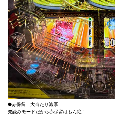
●赤保留：大当たり濃厚
先読みモードだから赤保留はもん絶！