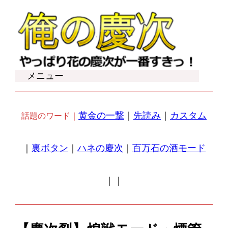
内
容
を
ス
キ
メニュー
ッ
プ
黄金の一撃
｜
先読み
｜
カスタム
話題のワード｜
｜
裏ボタン
｜
ハネの慶次
｜
百万石の酒モード
｜
｜