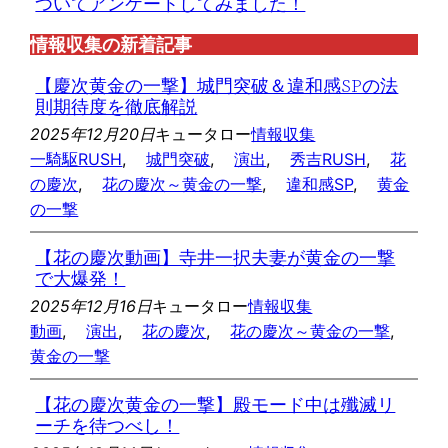
ついてアンケートしてみました！
情報収集の新着記事
【慶次黄金の一撃】城門突破＆違和感SPの法
則期待度を徹底解説
2025年12月20日
キュータロー
情報収集
一騎駆RUSH
, 
城門突破
, 
演出
, 
秀吉RUSH
, 
花
の慶次
, 
花の慶次～黄金の一撃
, 
違和感SP
, 
黄金
の一撃
【花の慶次動画】寺井一択夫妻が黄金の一撃
で大爆発！
2025年12月16日
キュータロー
情報収集
動画
, 
演出
, 
花の慶次
, 
花の慶次～黄金の一撃
, 
黄金の一撃
【花の慶次黄金の一撃】殿モード中は殲滅リ
ーチを待つべし！