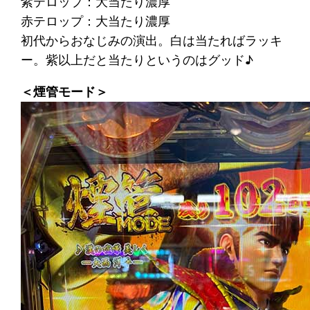
紫テロップ：大当たり濃厚
赤テロップ：大当たり濃厚
初代からおなじみの演出。白は当たればラッキ
ー。紫以上だと当たりというのはグッド♪
＜煙管モード＞