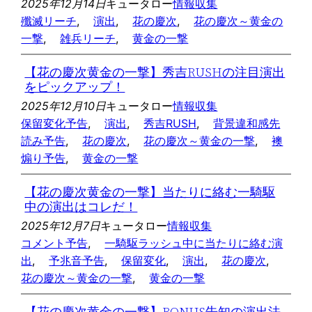
2025年12月14日
キュータロー
情報収集
殲滅リーチ
, 
演出
, 
花の慶次
, 
花の慶次～黄金の
一撃
, 
雑兵リーチ
, 
黄金の一撃
【花の慶次黄金の一撃】秀吉RUSHの注目演出
をピックアップ！
2025年12月10日
キュータロー
情報収集
保留変化予告
, 
演出
, 
秀吉RUSH
, 
背景違和感先
読み予告
, 
花の慶次
, 
花の慶次～黄金の一撃
, 
襖
煽り予告
, 
黄金の一撃
【花の慶次黄金の一撃】当たりに絡む一騎駆
中の演出はコレだ！
2025年12月7日
キュータロー
情報収集
コメント予告
, 
一騎駆ラッシュ中に当たりに絡む演
出
, 
予兆音予告
, 
保留変化
, 
演出
, 
花の慶次
, 
花の慶次～黄金の一撃
, 
黄金の一撃
【花の慶次黄金の一撃】BONUS告知の演出法