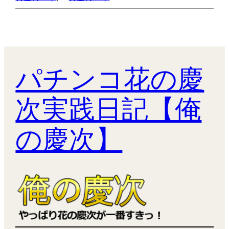
パチンコ花の慶
次実践日記【俺
の慶次】