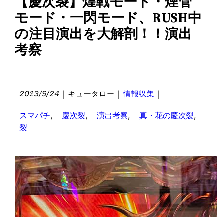
【慶次裂】煌戦モード・煙管
モード・一閃モード、RUSH中
の注目演出を大解剖！！演出
考察
｜
｜
｜
2023/9/24
キュータロー
情報収集
スマパチ
, 
慶次裂
, 
演出考察
, 
真・花の慶次裂
, 
裂