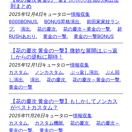
則まとめ
2025年12月4日
キュータロー
情報収集
6000BONUS
, 
BONUS昇格演出
, 
前田家家紋ラン
プ
, 
演出
, 
花の慶次
, 
花の慶次～黄金の一撃
, 
超
RUSHあおり
, 
黄金の一撃
, 
黄金の一撃BONUS
【花の慶次 黄金の一撃】微妙な展開はぶっ返
しからの逆転に期待！
2025年12月1日
キュータロー
情報収集
カスタム
, 
ノンカスタム
, 
ぶっ返し演出
, 
ぶん回
し演出
, 
演出
, 
花の慶次
, 
花の慶次～黄金の一撃
, 
黄金の一撃
【花の慶次 黄金の一撃】もしかしてノンカス
がベストカスタム？
2025年11月26日
キュータロー
情報収集
カスタム
, 
カスタム機能
, 
花の慶次
, 
花の慶次～
黄金の一撃
, 
黄金の一撃