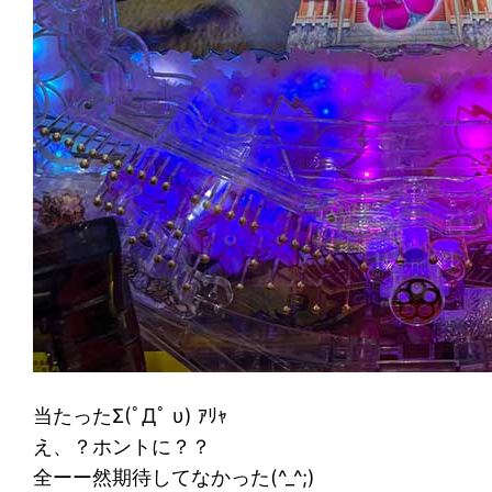
当たったΣ(ﾟДﾟ υ) ｱﾘｬ
え、？ホントに？？
全ーー然期待してなかった(^_^;)