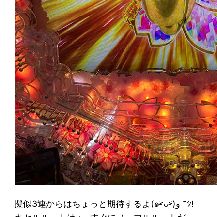
擬似3連からはちょっと期待するよ(๑˃̵ᴗ˂̵)و ﾖｼ!