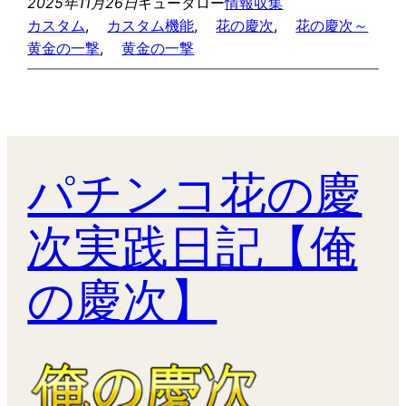
2025年11月26日
キュータロー
情報収集
カスタム
, 
カスタム機能
, 
花の慶次
, 
花の慶次～
黄金の一撃
, 
黄金の一撃
パチンコ花の慶
次実践日記【俺
の慶次】