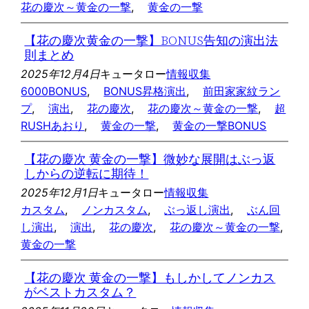
花の慶次～黄金の一撃
, 
黄金の一撃
【花の慶次黄金の一撃】BONUS告知の演出法
則まとめ
2025年12月4日
キュータロー
情報収集
6000BONUS
, 
BONUS昇格演出
, 
前田家家紋ラン
プ
, 
演出
, 
花の慶次
, 
花の慶次～黄金の一撃
, 
超
RUSHあおり
, 
黄金の一撃
, 
黄金の一撃BONUS
【花の慶次 黄金の一撃】微妙な展開はぶっ返
しからの逆転に期待！
2025年12月1日
キュータロー
情報収集
カスタム
, 
ノンカスタム
, 
ぶっ返し演出
, 
ぶん回
し演出
, 
演出
, 
花の慶次
, 
花の慶次～黄金の一撃
, 
黄金の一撃
【花の慶次 黄金の一撃】もしかしてノンカス
がベストカスタム？