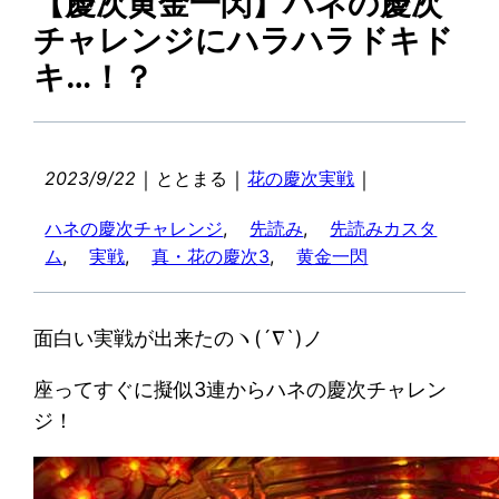
【慶次黄金一閃】ハネの慶次
チャレンジにハラハラドキド
キ…！？
｜
｜
｜
2023/9/22
ととまる
花の慶次実戦
ハネの慶次チャレンジ
, 
先読み
, 
先読みカスタ
ム
, 
実戦
, 
真・花の慶次3
, 
黄金一閃
面白い実戦が出来たのヽ(´∇`)ノ
座ってすぐに擬似3連からハネの慶次チャレン
ジ！