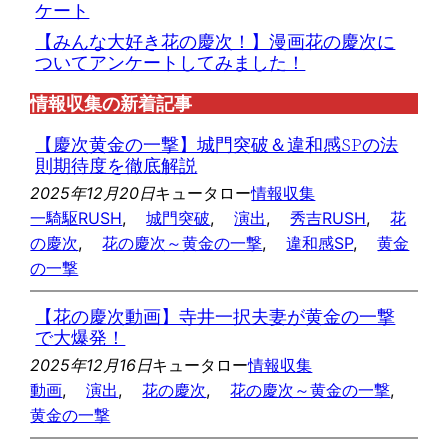
ケート
【みんな大好き花の慶次！】漫画花の慶次に
ついてアンケートしてみました！
情報収集の新着記事
【慶次黄金の一撃】城門突破＆違和感SPの法
則期待度を徹底解説
2025年12月20日
キュータロー
情報収集
一騎駆RUSH
, 
城門突破
, 
演出
, 
秀吉RUSH
, 
花
の慶次
, 
花の慶次～黄金の一撃
, 
違和感SP
, 
黄金
の一撃
【花の慶次動画】寺井一択夫妻が黄金の一撃
で大爆発！
2025年12月16日
キュータロー
情報収集
動画
, 
演出
, 
花の慶次
, 
花の慶次～黄金の一撃
, 
黄金の一撃