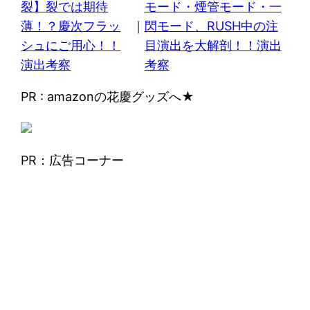
裂】裂では期待
モード・煙管モード・一
薄！？慶次フラッ
｜
閃モード、RUSH中の注
シュにご用心！！
目演出を大解剖！！演出
演出考察
考察
PR : amazonの花慶グッズへ★
PR：広告コーナー