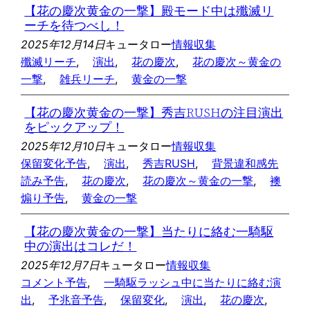
【花の慶次黄金の一撃】殿モード中は殲滅リ
ーチを待つべし！
2025年12月14日
キュータロー
情報収集
殲滅リーチ
, 
演出
, 
花の慶次
, 
花の慶次～黄金の
一撃
, 
雑兵リーチ
, 
黄金の一撃
【花の慶次黄金の一撃】秀吉RUSHの注目演出
をピックアップ！
2025年12月10日
キュータロー
情報収集
保留変化予告
, 
演出
, 
秀吉RUSH
, 
背景違和感先
読み予告
, 
花の慶次
, 
花の慶次～黄金の一撃
, 
襖
煽り予告
, 
黄金の一撃
【花の慶次黄金の一撃】当たりに絡む一騎駆
中の演出はコレだ！
2025年12月7日
キュータロー
情報収集
コメント予告
, 
一騎駆ラッシュ中に当たりに絡む演
出
, 
予兆音予告
, 
保留変化
, 
演出
, 
花の慶次
, 