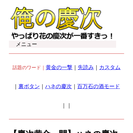
内
容
を
ス
キ
メニュー
ッ
プ
黄金の一撃
｜
先読み
｜
カスタム
話題のワード｜
｜
裏ボタン
｜
ハネの慶次
｜
百万石の酒モード
｜
｜