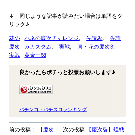
↓ 同じような記事が読みたい場合は単語をク
リック♪
花の
ハネの慶次チャレンジ
, 
先読み
, 
先読
慶次
みカスタム
, 
実戦
, 
真・花の慶次3
, 
実戦
黄金一閃
良かったらポチっと投票お願いします♪
パチンコ・パチスロランキング
前の投稿：
【慶次
次の投稿
【慶次裂】煌戦