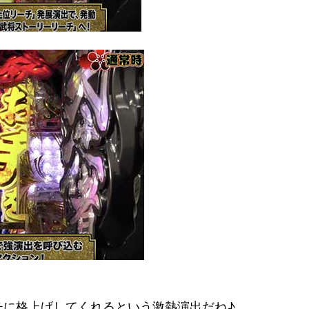
チに格上げしてくれるという激熱演出だね♪