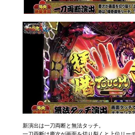
新演出は一刀両断と無法タッチ。
一刀両断は慶次が画面を切り裂くと上位リー