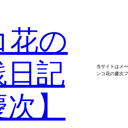
コ花の
践日記
当サイトはメ
ンコ花の慶次
慶次】