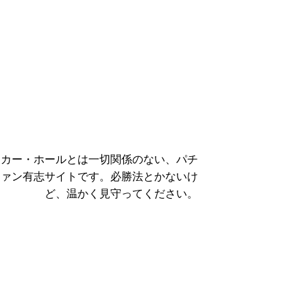
ーカー・ホールとは一切関係のない、パチ
ファン有志サイトです。必勝法とかないけ
ど、温かく見守ってください。