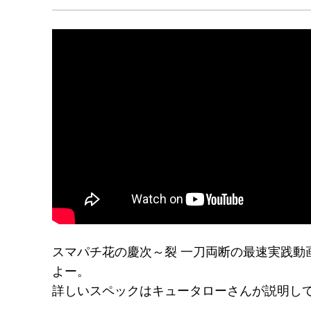
スマパチ花の慶次～裂 一刀両断の最速実践動画
よー。
詳しいスペックはキュータローさんが説明し