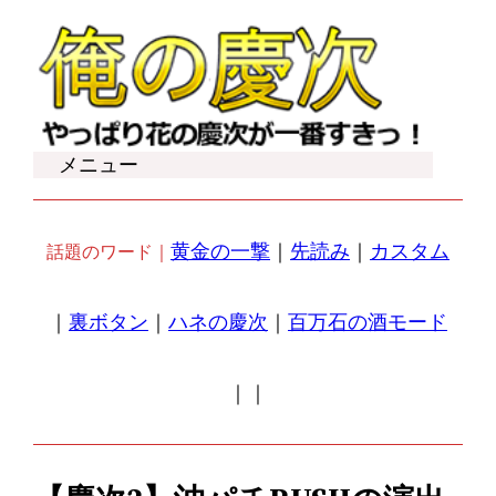
内
容
を
ス
キ
メニュー
ッ
プ
黄金の一撃
｜
先読み
｜
カスタム
話題のワード｜
｜
裏ボタン
｜
ハネの慶次
｜
百万石の酒モード
｜
｜