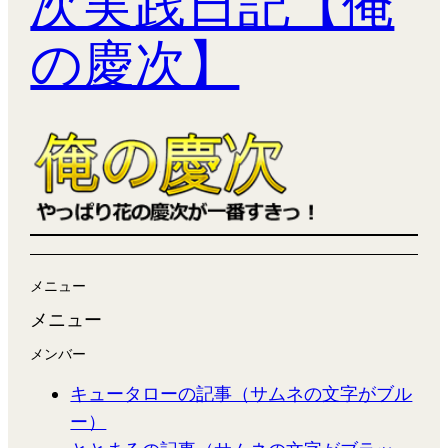
次実践日記【俺
の慶次】
メニュー
メニュー
メンバー
キュータローの記事（サムネの文字がブル
ー）