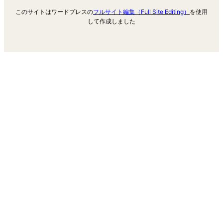
このサイトはワードプレスの
フルサイト編集（Full Site Editing）
を使用
して作成しました