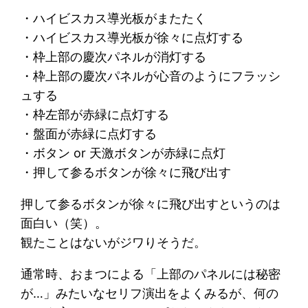
・ハイビスカス導光板がまたたく
・ハイビスカス導光板が徐々に点灯する
・枠上部の慶次パネルが消灯する
・枠上部の慶次パネルが心音のようにフラッシ
ュする
・枠左部が赤緑に点灯する
・盤面が赤緑に点灯する
・ボタン or 天激ボタンが赤緑に点灯
・押して参るボタンが徐々に飛び出す
押して参るボタンが徐々に飛び出すというのは
面白い（笑）。
観たことはないがジワりそうだ。
通常時、おまつによる「上部のパネルには秘密
が…」みたいなセリフ演出をよくみるが、何の