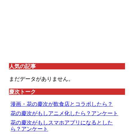
人気の記事
まだデータがありません。
慶次トーク
漫画・花の慶次が飲食店とコラボしたら？
花の慶次がもしアニメ化したら？アンケート
花の慶次がもしスマホアプリになるとした
ら？アンケート