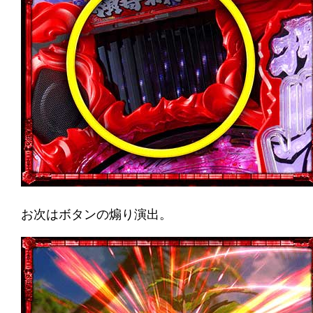
お次はボタンの煽り演出。