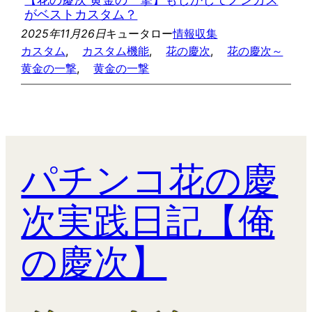
がベストカスタム？
2025年11月26日
キュータロー
情報収集
カスタム
, 
カスタム機能
, 
花の慶次
, 
花の慶次～
黄金の一撃
, 
黄金の一撃
パチンコ花の慶
次実践日記【俺
の慶次】