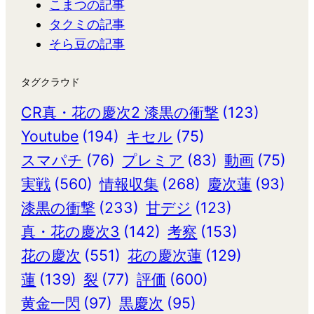
こまつの記事
タクミの記事
そら豆の記事
タグクラウド
CR真・花の慶次2 漆黒の衝撃
(123)
Youtube
(194)
キセル
(75)
スマパチ
(76)
プレミア
(83)
動画
(75)
実戦
(560)
情報収集
(268)
慶次蓮
(93)
漆黒の衝撃
(233)
甘デジ
(123)
真・花の慶次3
(142)
考察
(153)
花の慶次
(551)
花の慶次蓮
(129)
蓮
(139)
裂
(77)
評価
(600)
黄金一閃
(97)
黒慶次
(95)