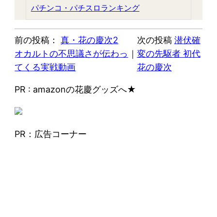
パチンコ・パチスロランキング
前の投稿：
真・花の慶次2
次の投稿
潜伏確
オカルトの不思議さが伝わっ
｜
変の先駆者 初代
てくる実戦動画
花の慶次
PR : amazonの花慶グッズへ★
PR：広告コーナー