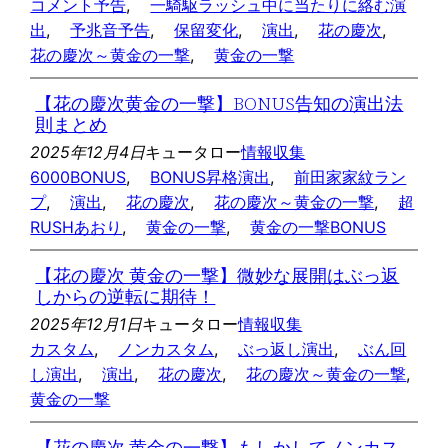
コメント予告
, 
一騎駆ラッシュ中に当たりに絡む演
出
, 
予兆音予告
, 
保留変化
, 
演出
, 
花の慶次
, 
花の慶次～黄金の一撃
, 
黄金の一撃
【花の慶次黄金の一撃】BONUS告知の演出法
則まとめ
2025年12月4日
キュータロー
情報収集
6000BONUS
, 
BONUS昇格演出
, 
前田家家紋ラン
プ
, 
演出
, 
花の慶次
, 
花の慶次～黄金の一撃
, 
超
RUSHあおり
, 
黄金の一撃
, 
黄金の一撃BONUS
【花の慶次 黄金の一撃】微妙な展開はぶっ返
しからの逆転に期待！
2025年12月1日
キュータロー
情報収集
カスタム
, 
ノンカスタム
, 
ぶっ返し演出
, 
ぶん回
し演出
, 
演出
, 
花の慶次
, 
花の慶次～黄金の一撃
, 
黄金の一撃
【花の慶次 黄金の一撃】もしかしてノンカス