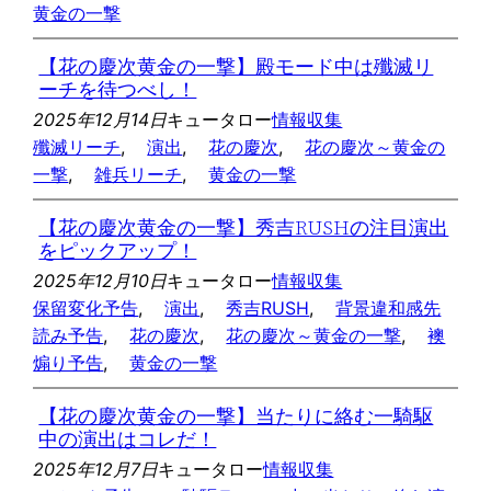
黄金の一撃
【花の慶次黄金の一撃】殿モード中は殲滅リ
ーチを待つべし！
2025年12月14日
キュータロー
情報収集
殲滅リーチ
, 
演出
, 
花の慶次
, 
花の慶次～黄金の
一撃
, 
雑兵リーチ
, 
黄金の一撃
【花の慶次黄金の一撃】秀吉RUSHの注目演出
をピックアップ！
2025年12月10日
キュータロー
情報収集
保留変化予告
, 
演出
, 
秀吉RUSH
, 
背景違和感先
読み予告
, 
花の慶次
, 
花の慶次～黄金の一撃
, 
襖
煽り予告
, 
黄金の一撃
【花の慶次黄金の一撃】当たりに絡む一騎駆
中の演出はコレだ！
2025年12月7日
キュータロー
情報収集