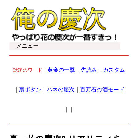
内
容
を
ス
キ
メニュー
ッ
プ
黄金の一撃
｜
先読み
｜
カスタム
話題のワード｜
｜
裏ボタン
｜
ハネの慶次
｜
百万石の酒モード
｜
｜