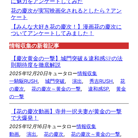
に魅力をアンケートしてみた
花の慶次が実写映画化されるとしたら？アン
ケート
【みんな大好き花の慶次！】漫画花の慶次に
ついてアンケートしてみました！
情報収集の新着記事
【慶次黄金の一撃】城門突破＆違和感SPの法
則期待度を徹底解説
2025年12月20日
キュータロー
情報収集
一騎駆RUSH
, 
城門突破
, 
演出
, 
秀吉RUSH
, 
花
の慶次
, 
花の慶次～黄金の一撃
, 
違和感SP
, 
黄金
の一撃
【花の慶次動画】寺井一択夫妻が黄金の一撃
で大爆発！
2025年12月16日
キュータロー
情報収集
動画
, 
演出
, 
花の慶次
, 
花の慶次～黄金の一撃
, 