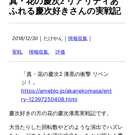
真・花の慶次2 リアリティあ
ふれる慶次好きさんの実戦記
｜
｜
｜
2018/12/30
たけやん
情報収集
実戦
, 
情報収集
, 
評価
「真・花の慶次2 漆黒の衝撃 リベン
ジ！」
https://ameblo.jp/akanekomasa/ent
ry-12397250408.html
慶次好きの方の花の慶次漆黒実戦記です。
大当たりした回転数やどのような演出でハズレ