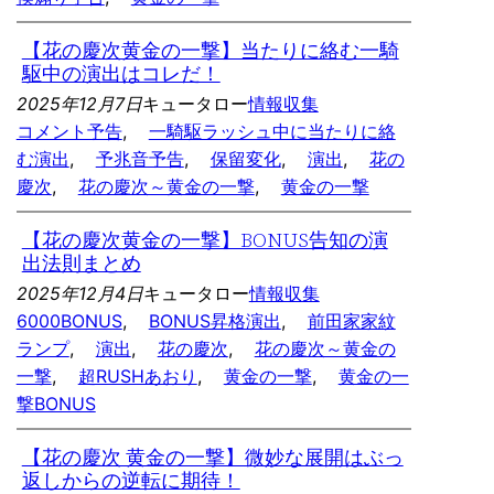
【花の慶次黄金の一撃】当たりに絡む一騎
駆中の演出はコレだ！
2025年12月7日
キュータロー
情報収集
コメント予告
, 
一騎駆ラッシュ中に当たりに絡
む演出
, 
予兆音予告
, 
保留変化
, 
演出
, 
花の
慶次
, 
花の慶次～黄金の一撃
, 
黄金の一撃
【花の慶次黄金の一撃】BONUS告知の演
出法則まとめ
2025年12月4日
キュータロー
情報収集
6000BONUS
, 
BONUS昇格演出
, 
前田家家紋
ランプ
, 
演出
, 
花の慶次
, 
花の慶次～黄金の
一撃
, 
超RUSHあおり
, 
黄金の一撃
, 
黄金の一
撃BONUS
【花の慶次 黄金の一撃】微妙な展開はぶっ
返しからの逆転に期待！