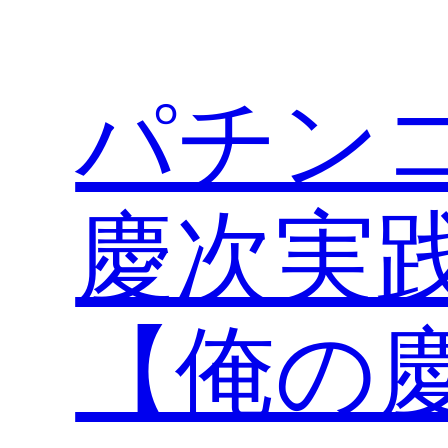
内
容
を
パチン
ス
キ
ッ
プ
慶次実
【俺の