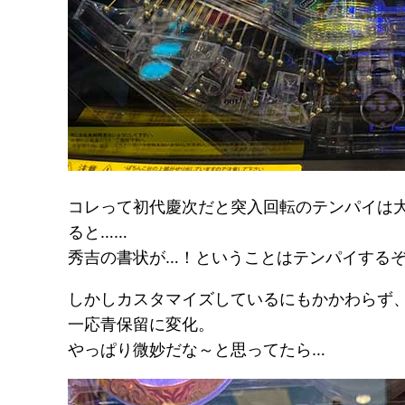
コレって初代慶次だと突入回転のテンパイは
ると……
秀吉の書状が…！ということはテンパイするぞ
しかしカスタマイズしているにもかかわらず
一応青保留に変化。
やっぱり微妙だな～と思ってたら…