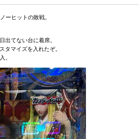
円ノーヒットの敗戦。
今日出てない台に着席。
カスタマイズを入れたぞ。
入。