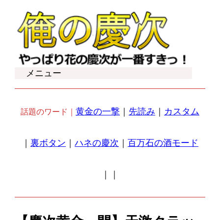
内
容
を
ス
キ
メニュー
ッ
プ
黄金の一撃
｜
先読み
｜
カスタム
話題のワード｜
｜
裏ボタン
｜
ハネの慶次
｜
百万石の酒モード
｜
｜