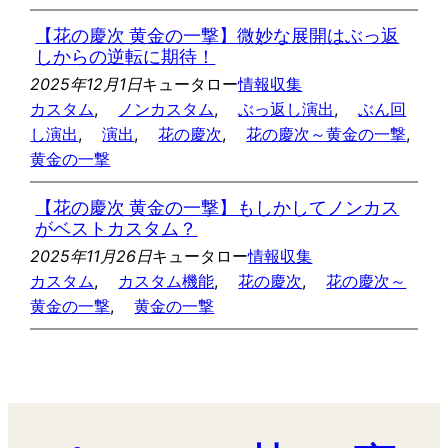
【花の慶次 黄金の一撃】微妙な展開はぶっ返
しからの逆転に期待！
2025年12月1日
キュータロー
情報収集
カスタム
, 
ノンカスタム
, 
ぶっ返し演出
, 
ぶん回
し演出
, 
演出
, 
花の慶次
, 
花の慶次～黄金の一撃
, 
黄金の一撃
【花の慶次 黄金の一撃】もしかしてノンカス
がベストカスタム？
2025年11月26日
キュータロー
情報収集
カスタム
, 
カスタム機能
, 
花の慶次
, 
花の慶次～
黄金の一撃
, 
黄金の一撃