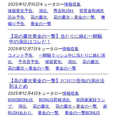
2025年12月10日
キュータロー
情報収集
保留変化予告
, 
演出
, 
秀吉RUSH
, 
背景違和感先
読み予告
, 
花の慶次
, 
花の慶次～黄金の一撃
, 
襖
煽り予告
, 
黄金の一撃
【花の慶次黄金の一撃】当たりに絡む一騎駆
中の演出はコレだ！
2025年12月7日
キュータロー
情報収集
コメント予告
, 
一騎駆ラッシュ中に当たりに絡む演
出
, 
予兆音予告
, 
保留変化
, 
演出
, 
花の慶次
, 
花の慶次～黄金の一撃
, 
黄金の一撃
【花の慶次黄金の一撃】BONUS告知の演出法
則まとめ
2025年12月4日
キュータロー
情報収集
6000BONUS
, 
BONUS昇格演出
, 
前田家家紋ラン
プ
, 
演出
, 
花の慶次
, 
花の慶次～黄金の一撃
, 
超
RUSHあおり
, 
黄金の一撃
, 
黄金の一撃BONUS