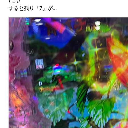
(^_^;)
すると残り「7」が…