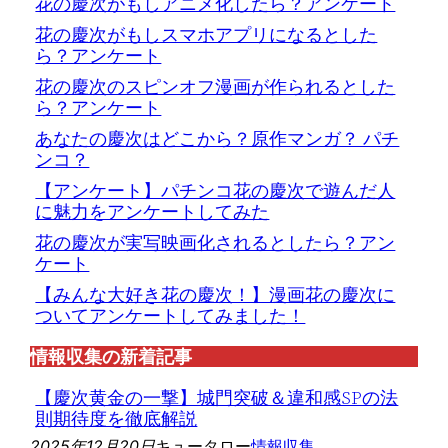
花の慶次がもしアニメ化したら？アンケート
花の慶次がもしスマホアプリになるとした
ら？アンケート
花の慶次のスピンオフ漫画が作られるとした
ら？アンケート
あなたの慶次はどこから？原作マンガ？ パチ
ンコ？
【アンケート】パチンコ花の慶次で遊んだ人
に魅力をアンケートしてみた
花の慶次が実写映画化されるとしたら？アン
ケート
【みんな大好き花の慶次！】漫画花の慶次に
ついてアンケートしてみました！
情報収集の新着記事
【慶次黄金の一撃】城門突破＆違和感SPの法
則期待度を徹底解説
2025年12月20日
キュータロー
情報収集