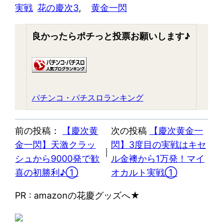
実戦
花の慶次3
, 
黄金一閃
良かったらポチっと投票お願いします♪
パチンコ・パチスロランキング
前の投稿：
【慶次黄
次の投稿
【慶次黄金一
金一閃】天激クラッ
閃】3度目の実戦はキセ
｜
シュから9000発で歓
ル金襖から1万発！マイ
喜の初勝利♪①
オカルト実戦①
PR : amazonの花慶グッズへ★