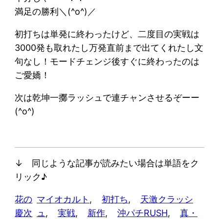
満足の勝利＼(^o^)／
初打ちは単発に終わったけど、二度目の実戦は
3000発も取れたし万発直前まで出てくれたし文
句なし！モードチェンジ後すぐに終わったのは
ご愛嬌！
次は乾坤一擲ラッシュで連チャンさせるぞーー
(^o^)
↓ 同じような記事が読みたい場合は単語をク
リック♪
花の
マイオカルト
, 
初打ち
, 
天激クラッシ
慶次
ュ
, 
実戦
, 
新作
, 
沖パチRUSH
, 
真・