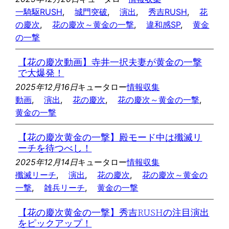
一騎駆RUSH
, 
城門突破
, 
演出
, 
秀吉RUSH
, 
花
の慶次
, 
花の慶次～黄金の一撃
, 
違和感SP
, 
黄金
の一撃
【花の慶次動画】寺井一択夫妻が黄金の一撃
で大爆発！
2025年12月16日
キュータロー
情報収集
動画
, 
演出
, 
花の慶次
, 
花の慶次～黄金の一撃
, 
黄金の一撃
【花の慶次黄金の一撃】殿モード中は殲滅リ
ーチを待つべし！
2025年12月14日
キュータロー
情報収集
殲滅リーチ
, 
演出
, 
花の慶次
, 
花の慶次～黄金の
一撃
, 
雑兵リーチ
, 
黄金の一撃
【花の慶次黄金の一撃】秀吉RUSHの注目演出
をピックアップ！