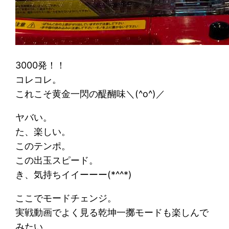
3000発！！
コレコレ。
これこそ黄金一閃の醍醐味＼(^o^)／
ヤバい。
た、楽しい。
このテンポ。
この出玉スピード。
き、気持ちイイーーー(*^^*)
ここでモードチェンジ。
実戦動画でよく見る乾坤一擲モードも楽しんで
みたい。