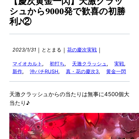
【慶次黄金一閃】天激クラッ
シュから9000発で歓喜の初勝
利♪②
｜
｜
｜
2023/1/31
ととまる
花の慶次実戦
マイオカルト
, 
初打ち
, 
天激クラッシュ
, 
実戦
, 
新作
, 
沖パチRUSH
, 
真・花の慶次3
, 
黄金一閃
天激クラッシュからの当たりは無事に4500個大
当たり♪