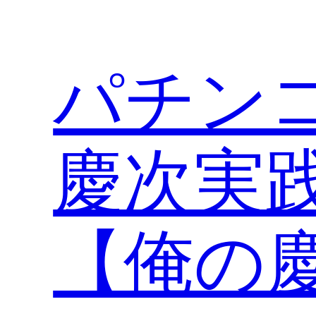
内
容
を
パチン
ス
キ
ッ
プ
慶次実
【俺の