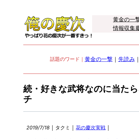
黄金の一
情報収集
黄金の一撃
｜
先読み
話題のワード｜
続・好きな武将なのに当たら
チ
｜
｜
｜
2019/7/18
タクミ
花の慶次実戦