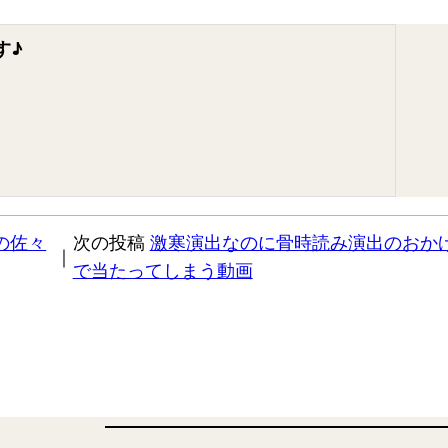
す♪
の佐々
次の投稿
激寒演出なのに骨時読み演出のおか
｜
で当たってしまう動画