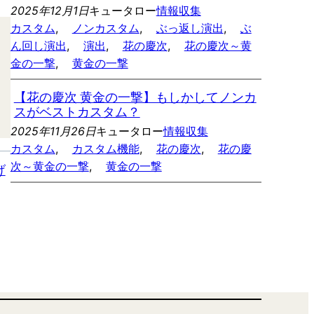
2025年12月1日
キュータロー
情報収集
カスタム
, 
ノンカスタム
, 
ぶっ返し演出
, 
ぶ
ん回し演出
, 
演出
, 
花の慶次
, 
花の慶次～黄
金の一撃
, 
黄金の一撃
【花の慶次 黄金の一撃】もしかしてノンカ
スがベストカスタム？
2025年11月26日
キュータロー
情報収集
カスタム
, 
カスタム機能
, 
花の慶次
, 
花の慶
次～黄金の一撃
, 
黄金の一撃
げ