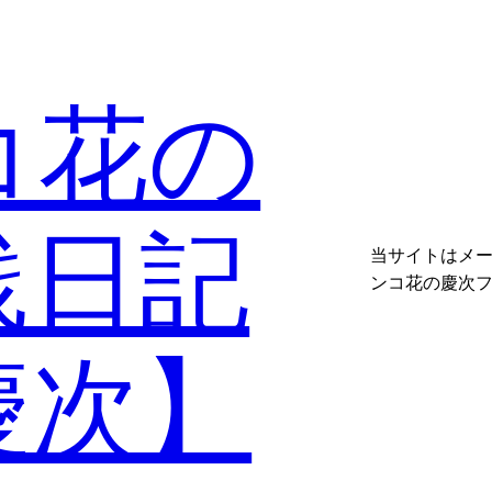
コ花の
践日記
当サイトはメ
ンコ花の慶次
慶次】