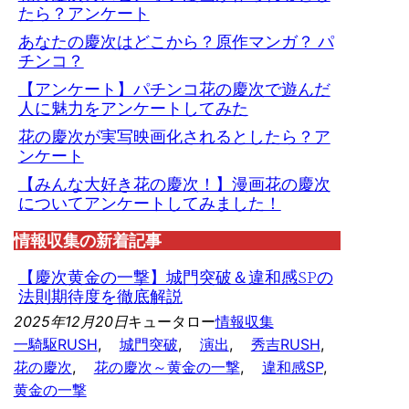
たら？アンケート
あなたの慶次はどこから？原作マンガ？ パ
チンコ？
【アンケート】パチンコ花の慶次で遊んだ
人に魅力をアンケートしてみた
花の慶次が実写映画化されるとしたら？ア
ンケート
【みんな大好き花の慶次！】漫画花の慶次
についてアンケートしてみました！
情報収集の新着記事
【慶次黄金の一撃】城門突破＆違和感SPの
法則期待度を徹底解説
2025年12月20日
キュータロー
情報収集
一騎駆RUSH
, 
城門突破
, 
演出
, 
秀吉RUSH
, 
花の慶次
, 
花の慶次～黄金の一撃
, 
違和感SP
, 
黄金の一撃