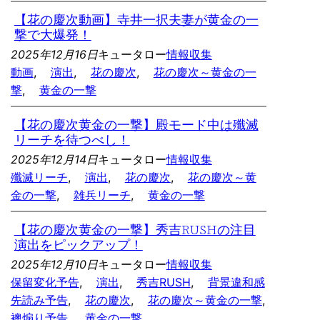
【花の慶次動画】寺井一択夫妻が黄金の一
撃で大爆発！
2025年12月16日
キュータロー
情報収集
動画
, 
演出
, 
花の慶次
, 
花の慶次～黄金の一
撃
, 
黄金の一撃
【花の慶次黄金の一撃】殿モード中は殲滅
リーチを待つべし！
2025年12月14日
キュータロー
情報収集
殲滅リーチ
, 
演出
, 
花の慶次
, 
花の慶次～黄
金の一撃
, 
雑兵リーチ
, 
黄金の一撃
【花の慶次黄金の一撃】秀吉RUSHの注目
演出をピックアップ！
2025年12月10日
キュータロー
情報収集
保留変化予告
, 
演出
, 
秀吉RUSH
, 
背景違和感
先読み予告
, 
花の慶次
, 
花の慶次～黄金の一撃
, 
襖煽り予告
, 
黄金の一撃