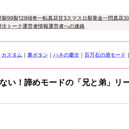
撃
裂99
裂129
傾奇一転
真花甘3
スマスロ
裂
黄金一閃
真花3
慶次トーク
運営者情報
運営者への連絡
｜
カスタム
｜
裏ボタン
｜
ハネの慶次
｜
百万石の酒モード
ない！諦めモードの「兄と弟」リ