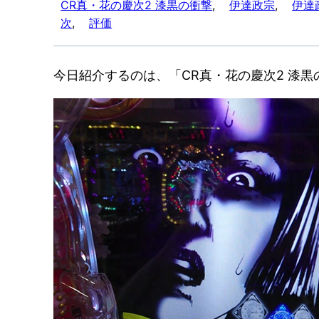
CR真・花の慶次2 漆黒の衝撃
, 
伊達政宗
, 
伊達
次
, 
評価
今日紹介するのは、「CR真・花の慶次2 漆