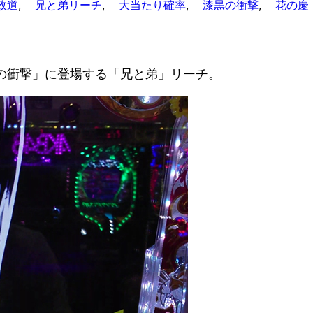
政道
, 
兄と弟リーチ
, 
大当たり確率
, 
漆黒の衝撃
, 
花の慶
黒の衝撃」に登場する「兄と弟」リーチ。