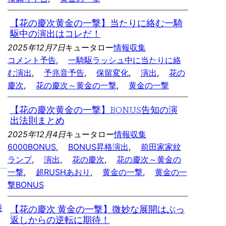
【花の慶次黄金の一撃】当たりに絡む一騎
駆中の演出はコレだ！
2025年12月7日
キュータロー
情報収集
コメント予告
, 
一騎駆ラッシュ中に当たりに絡
む演出
, 
予兆音予告
, 
保留変化
, 
演出
, 
花の
慶次
, 
花の慶次～黄金の一撃
, 
黄金の一撃
【花の慶次黄金の一撃】BONUS告知の演
出法則まとめ
2025年12月4日
キュータロー
情報収集
6000BONUS
, 
BONUS昇格演出
, 
前田家家紋
ランプ
, 
演出
, 
花の慶次
, 
花の慶次～黄金の
一撃
, 
超RUSHあおり
, 
黄金の一撃
, 
黄金の一
撃BONUS
漆
【花の慶次 黄金の一撃】微妙な展開はぶっ
返しからの逆転に期待！