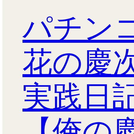
パチン
花の慶
実践日
【俺の