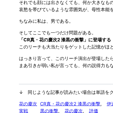
それでも顔には出さなくても、何か大きなも
哀愁を帯びているような雰囲気が、母性本能
ちなみに私は、男である。
そしてここでも一つだけ問題がある。
「CR真・花の慶次2 漆黒の衝撃」に登場す
このリーチも大当たりをゲットした記憶がほ
はっきり言って、このリーチ演出が登場した
まあ引きが弱い私が言っても、何の説得力も
↓ 同じような記事が読みたい場合は単語をク
花の慶次
CR真・花の慶次2 漆黒の衝撃
, 
伊
実戦
黒の衝撃
, 
花の慶次
, 
評価