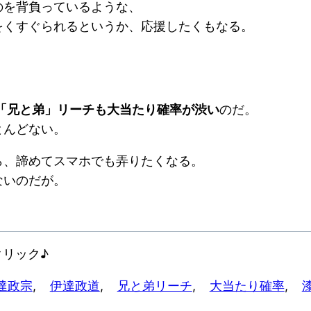
のを背負っているような、
をくすぐられるというか、応援したくもなる。
る「兄と弟」リーチも大当たり確率が渋い
のだ。
とんどない。
ら、諦めてスマホでも弄りたくなる。
ないのだが。
リック♪
達政宗
, 
伊達政道
, 
兄と弟リーチ
, 
大当たり確率
, 