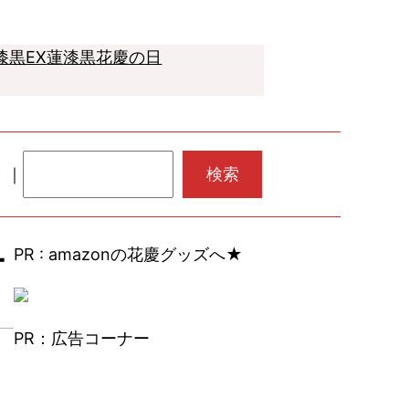
漆黒EX
蓮
漆黒
花慶の日
検
｜
｜
検索
索
ー
PR : amazonの花慶グッズへ★
PR：広告コーナー