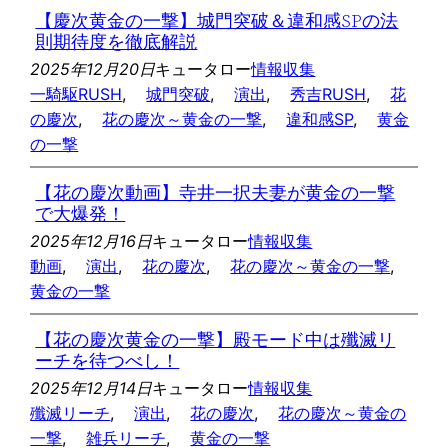
【慶次黄金の一撃】城門突破＆違和感SPの法
則期待度を徹底解説
2025年12月20日
キュータロー
情報収集
一騎駆RUSH
, 
城門突破
, 
演出
, 
秀吉RUSH
, 
花
の慶次
, 
花の慶次～黄金の一撃
, 
違和感SP
, 
黄金
の一撃
【花の慶次動画】寺井一択夫妻が黄金の一撃
で大爆発！
2025年12月16日
キュータロー
情報収集
動画
, 
演出
, 
花の慶次
, 
花の慶次～黄金の一撃
, 
黄金の一撃
【花の慶次黄金の一撃】殿モード中は殲滅リ
ーチを待つべし！
2025年12月14日
キュータロー
情報収集
殲滅リーチ
, 
演出
, 
花の慶次
, 
花の慶次～黄金の
一撃
, 
雑兵リーチ
, 
黄金の一撃