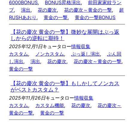
6000BONUS
, 
BONUS昇格演出
, 
前田家家紋ラン
プ
, 
演出
, 
花の慶次
, 
花の慶次～黄金の一撃
, 
超
RUSHあおり
, 
黄金の一撃
, 
黄金の一撃BONUS
【花の慶次 黄金の一撃】微妙な展開はぶっ返
しからの逆転に期待！
2025年12月1日
キュータロー
情報収集
カスタム
, 
ノンカスタム
, 
ぶっ返し演出
, 
ぶん回
し演出
, 
演出
, 
花の慶次
, 
花の慶次～黄金の一撃
, 
黄金の一撃
【花の慶次 黄金の一撃】もしかしてノンカス
がベストカスタム？
2025年11月26日
キュータロー
情報収集
カスタム
, 
カスタム機能
, 
花の慶次
, 
花の慶次～
黄金の一撃
, 
黄金の一撃