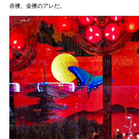
赤襖、金襖のアレだ。