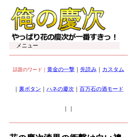
内
容
を
ス
キ
メニュー
ッ
プ
黄金の一撃
｜
先読み
｜
カスタム
話題のワード｜
｜
裏ボタン
｜
ハネの慶次
｜
百万石の酒モード
｜
｜