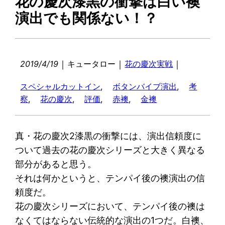
花の慶次漆黒の衝撃は白い襖
演出でも関係ない！？
｜
｜
｜
2019/4/19
キュータロー
花の慶次実戦
スペシャルカットイン
, 
ボタンバイブ演出
, 
考
察
, 
花の慶次
, 
評価
, 
赤襖
, 
金襖
真・花の慶次2漆黒の衝撃には、演出信頼度に
ついて過去の花の慶次シリーズと大きく異なる
部分があると思う。
それは何かというと、テンパイ後の襖演出の信
頼度だ。
花の慶次シリーズにおいて、テンパイ後の襖は
なくてはならない伝統的な演出の1つだ。白襖、