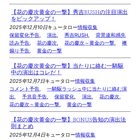
【花の慶次黄金の一撃】秀吉RUSHの注目演出
をピックアップ！
2025年12月10日
キュータロー
情報収集
保留変化予告
, 
演出
, 
秀吉RUSH
, 
背景違和感先
読み予告
, 
花の慶次
, 
花の慶次～黄金の一撃
, 
襖
煽り予告
, 
黄金の一撃
【花の慶次黄金の一撃】当たりに絡む一騎駆
中の演出はコレだ！
2025年12月7日
キュータロー
情報収集
コメント予告
, 
一騎駆ラッシュ中に当たりに絡む演
出
, 
予兆音予告
, 
保留変化
, 
演出
, 
花の慶次
, 
花の慶次～黄金の一撃
, 
黄金の一撃
【花の慶次黄金の一撃】BONUS告知の演出法
則まとめ
2025年12月4日
キュータロー
情報収集