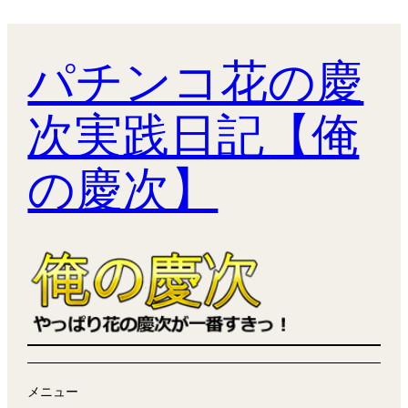
パチンコ花の慶
次実践日記【俺
の慶次】
メニュー