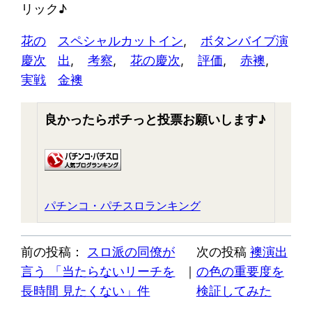
リック♪
花の
スペシャルカットイン
, 
ボタンバイブ演
慶次
出
, 
考察
, 
花の慶次
, 
評価
, 
赤襖
, 
実戦
金襖
良かったらポチっと投票お願いします♪
パチンコ・パチスロランキング
前の投稿：
スロ派の同僚が
次の投稿
襖演出
言う 「当たらないリーチを
｜
の色の重要度を
長時間 見たくない」件
検証してみた