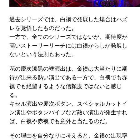
過去シリーズでは、白襖で発展した場合はハズ
レを覚悟したものだった。
一方で、全てのシリーズではないが、期待度が
高いストーリーリーチには白襖からしか発展し
ないという法則もあった。
花の慶次漆黒の襖演出は、金襖は大当たりに期
待が出来る熱い演出である一方で、白襖でも赤
襖でも絶望するような信頼度ではないと感じ
る。
キセル演出や慶次ボタン、スペシャルカットイ
ン演出やボタンバイブなど熱い演出が発生すれ
ば、白襖や赤襖でも意外と当たるのだ。
その理由を自分なりに考えると、金襖の出現率