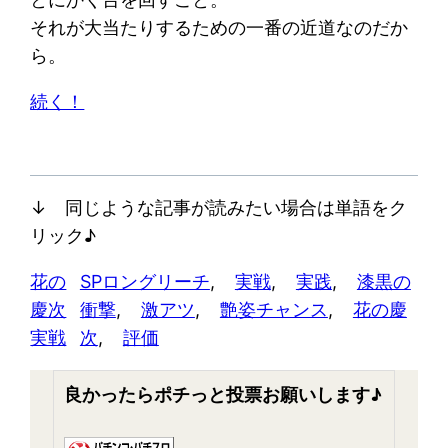
それが大当たりするための一番の近道なのだか
ら。
続く！
↓ 同じような記事が読みたい場合は単語をク
リック♪
花の
SPロングリーチ
, 
実戦
, 
実践
, 
漆黒の
慶次
衝撃
, 
激アツ
, 
艶姿チャンス
, 
花の慶
実戦
次
, 
評価
良かったらポチっと投票お願いします♪