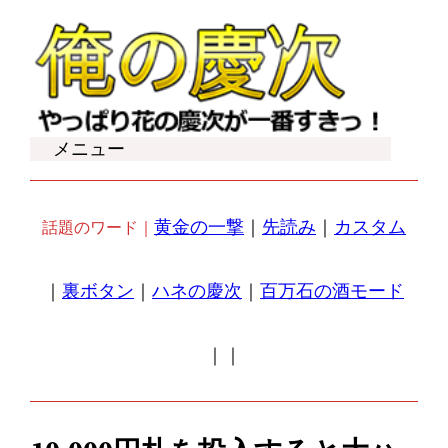
内
容
を
ス
キ
メニュー
ッ
プ
黄金の一撃
｜
先読み
｜
カスタム
話題のワード｜
｜
裏ボタン
｜
ハネの慶次
｜
百万石の酒モード
｜
｜