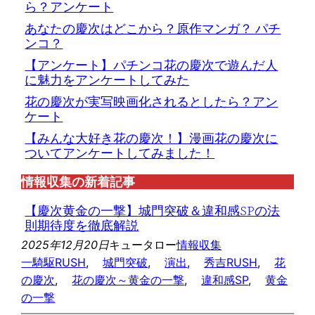
ら？アンケート
あなたの慶次はどこから？原作マンガ？ パチ
ンコ？
【アンケート】パチンコ花の慶次で遊んだ人
に魅力をアンケートしてみた
花の慶次が実写映画化されるとしたら？アン
ケート
【みんな大好き花の慶次！】漫画花の慶次に
ついてアンケートしてみました！
情報収集の新着記事
【慶次黄金の一撃】城門突破＆違和感SPの法
則期待度を徹底解説
2025年12月20日
キュータロー
情報収集
一騎駆RUSH
, 
城門突破
, 
演出
, 
秀吉RUSH
, 
花
の慶次
, 
花の慶次～黄金の一撃
, 
違和感SP
, 
黄金
の一撃