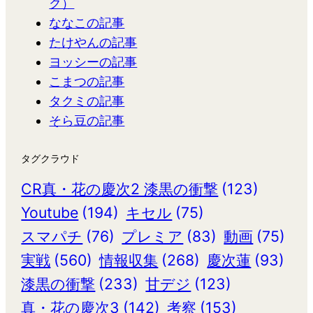
ク）
ななこの記事
たけやんの記事
ヨッシーの記事
こまつの記事
タクミの記事
そら豆の記事
タグクラウド
CR真・花の慶次2 漆黒の衝撃
(123)
Youtube
(194)
キセル
(75)
スマパチ
(76)
プレミア
(83)
動画
(75)
実戦
(560)
情報収集
(268)
慶次蓮
(93)
漆黒の衝撃
(233)
甘デジ
(123)
真・花の慶次3
(142)
考察
(153)