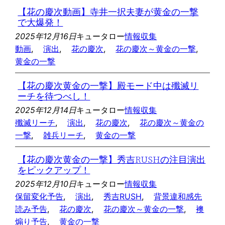
【花の慶次動画】寺井一択夫妻が黄金の一撃
で大爆発！
2025年12月16日
キュータロー
情報収集
動画
, 
演出
, 
花の慶次
, 
花の慶次～黄金の一撃
, 
黄金の一撃
【花の慶次黄金の一撃】殿モード中は殲滅リ
ーチを待つべし！
2025年12月14日
キュータロー
情報収集
殲滅リーチ
, 
演出
, 
花の慶次
, 
花の慶次～黄金の
一撃
, 
雑兵リーチ
, 
黄金の一撃
【花の慶次黄金の一撃】秀吉RUSHの注目演出
をピックアップ！
2025年12月10日
キュータロー
情報収集
保留変化予告
, 
演出
, 
秀吉RUSH
, 
背景違和感先
読み予告
, 
花の慶次
, 
花の慶次～黄金の一撃
, 
襖
煽り予告
, 
黄金の一撃