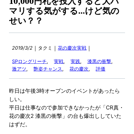
10,000円札を投入すると大ハ
マリする気がする…けど気の
せい？？
｜
｜
｜
2019/3/2
タクミ
花の慶次実戦
SPロングリーチ
, 
実戦
, 
実践
, 
漆黒の衝撃
, 
激アツ
, 
艶姿チャンス
, 
花の慶次
, 
評価
昨日は午後3時オープンのイベントがあったら
しい。
平日は仕事なので参加できなかったが「CR真・
花の慶次2 漆黒の衝撃」の台も爆出ししていた
はずだ。