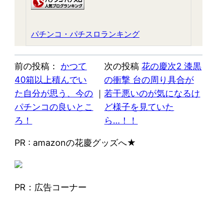
パチンコ・パチスロランキング
前の投稿：
かつて
次の投稿
花の慶次2 漆黒
40箱以上積んでい
の衝撃 台の周り具合が
た自分が思う、今の
｜
若干悪いのが気になるけ
パチンコの良いとこ
ど様子を見ていた
ろ！
ら…！！
PR : amazonの花慶グッズへ★
PR：広告コーナー