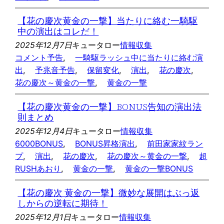
【花の慶次黄金の一撃】当たりに絡む一騎駆
中の演出はコレだ！
2025年12月7日
キュータロー
情報収集
コメント予告
, 
一騎駆ラッシュ中に当たりに絡む演
出
, 
予兆音予告
, 
保留変化
, 
演出
, 
花の慶次
, 
花の慶次～黄金の一撃
, 
黄金の一撃
【花の慶次黄金の一撃】BONUS告知の演出法
則まとめ
2025年12月4日
キュータロー
情報収集
6000BONUS
, 
BONUS昇格演出
, 
前田家家紋ラン
プ
, 
演出
, 
花の慶次
, 
花の慶次～黄金の一撃
, 
超
RUSHあおり
, 
黄金の一撃
, 
黄金の一撃BONUS
【花の慶次 黄金の一撃】微妙な展開はぶっ返
しからの逆転に期待！
2025年12月1日
キュータロー
情報収集