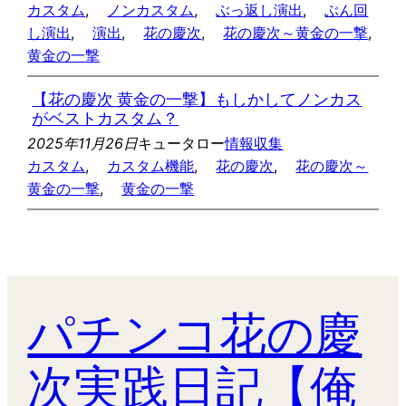
カスタム
, 
ノンカスタム
, 
ぶっ返し演出
, 
ぶん回
し演出
, 
演出
, 
花の慶次
, 
花の慶次～黄金の一撃
, 
黄金の一撃
【花の慶次 黄金の一撃】もしかしてノンカス
がベストカスタム？
2025年11月26日
キュータロー
情報収集
カスタム
, 
カスタム機能
, 
花の慶次
, 
花の慶次～
黄金の一撃
, 
黄金の一撃
パチンコ花の慶
次実践日記【俺