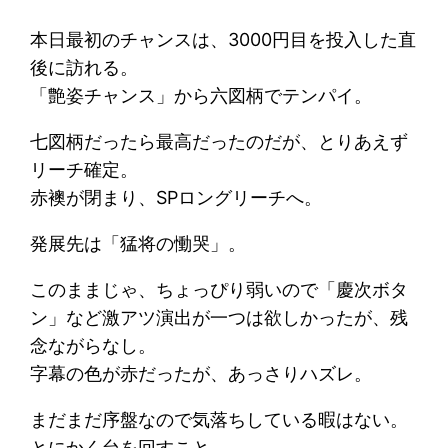
本日最初のチャンスは、3000円目を投入した直
後に訪れる。
「艶姿チャンス」から六図柄でテンパイ。
七図柄だったら最高だったのだが、とりあえず
リーチ確定。
赤襖が閉まり、SPロングリーチへ。
発展先は「猛将の慟哭」。
このままじゃ、ちょっぴり弱いので「慶次ボタ
ン」など激アツ演出が一つは欲しかったが、残
念ながらなし。
字幕の色が赤だったが、あっさりハズレ。
まだまだ序盤なので気落ちしている暇はない。
とにかく台を回すこと。