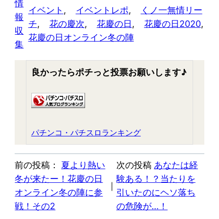
情
イベント
, 
イベントレポ
, 
くノ一無情リー
報
チ
, 
花の慶次
, 
花慶の日
, 
花慶の日2020
, 
収
花慶の日オンライン冬の陣
集
良かったらポチっと投票お願いします♪
パチンコ・パチスロランキング
前の投稿：
夏より熱い
次の投稿
あなたは経
冬が来たー！花慶の日
験ある！？当たりを
｜
オンライン冬の陣に参
引いたのにヘソ落ち
戦！その2
の危険が…！