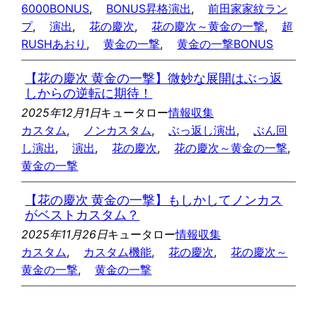
6000BONUS
, 
BONUS昇格演出
, 
前田家家紋ラン
プ
, 
演出
, 
花の慶次
, 
花の慶次～黄金の一撃
, 
超
RUSHあおり
, 
黄金の一撃
, 
黄金の一撃BONUS
【花の慶次 黄金の一撃】微妙な展開はぶっ返
しからの逆転に期待！
2025年12月1日
キュータロー
情報収集
カスタム
, 
ノンカスタム
, 
ぶっ返し演出
, 
ぶん回
し演出
, 
演出
, 
花の慶次
, 
花の慶次～黄金の一撃
, 
黄金の一撃
【花の慶次 黄金の一撃】もしかしてノンカス
がベストカスタム？
2025年11月26日
キュータロー
情報収集
カスタム
, 
カスタム機能
, 
花の慶次
, 
花の慶次～
黄金の一撃
, 
黄金の一撃