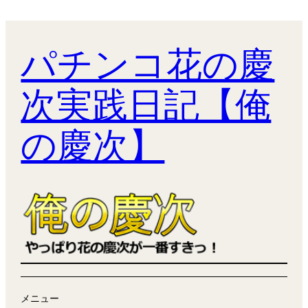
パチンコ花の慶
次実践日記【俺
の慶次】
メニュー