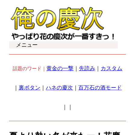
内
容
を
ス
キ
メニュー
ッ
プ
黄金の一撃
｜
先読み
｜
カスタム
話題のワード｜
｜
裏ボタン
｜
ハネの慶次
｜
百万石の酒モード
｜
｜