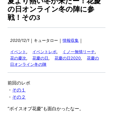
夏より熱い冬が来たー！花慶
の日オンライン冬の陣に参
戦！その3
｜
｜
｜
2020/12/1
キュータロー
情報収集
イベント
, 
イベントレポ
, 
くノ一無情リーチ
, 
花の慶次
, 
花慶の日
, 
花慶の日2020
, 
花慶の
日オンライン冬の陣
前回のレポ
・
その１
・
その２
“ボイスオブ花慶”も面白かったなー。