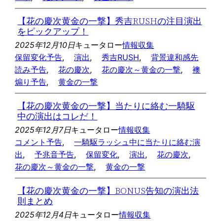
【花の慶次黄金の一撃】秀吉RUSHの注目演出
をピックアップ！
2025年12月10日
キュータロー
情報収集
保留変化予告
, 
演出
, 
秀吉RUSH
, 
背景違和感先
読み予告
, 
花の慶次
, 
花の慶次～黄金の一撃
, 
襖
煽り予告
, 
黄金の一撃
【花の慶次黄金の一撃】当たりに絡む一騎駆
中の演出はコレだ！
2025年12月7日
キュータロー
情報収集
コメント予告
, 
一騎駆ラッシュ中に当たりに絡む演
出
, 
予兆音予告
, 
保留変化
, 
演出
, 
花の慶次
, 
花の慶次～黄金の一撃
, 
黄金の一撃
【花の慶次黄金の一撃】BONUS告知の演出法
則まとめ
2025年12月4日
キュータロー
情報収集