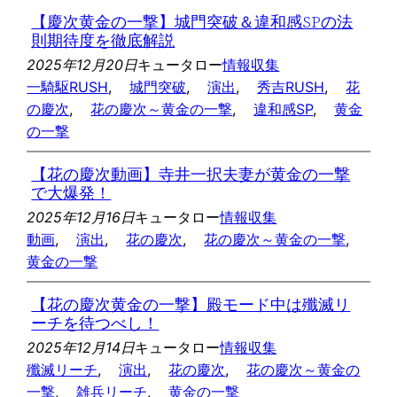
【慶次黄金の一撃】城門突破＆違和感SPの法
則期待度を徹底解説
2025年12月20日
キュータロー
情報収集
一騎駆RUSH
, 
城門突破
, 
演出
, 
秀吉RUSH
, 
花
の慶次
, 
花の慶次～黄金の一撃
, 
違和感SP
, 
黄金
の一撃
【花の慶次動画】寺井一択夫妻が黄金の一撃
で大爆発！
2025年12月16日
キュータロー
情報収集
動画
, 
演出
, 
花の慶次
, 
花の慶次～黄金の一撃
, 
黄金の一撃
【花の慶次黄金の一撃】殿モード中は殲滅リ
ーチを待つべし！
2025年12月14日
キュータロー
情報収集
殲滅リーチ
, 
演出
, 
花の慶次
, 
花の慶次～黄金の
一撃
, 
雑兵リーチ
, 
黄金の一撃