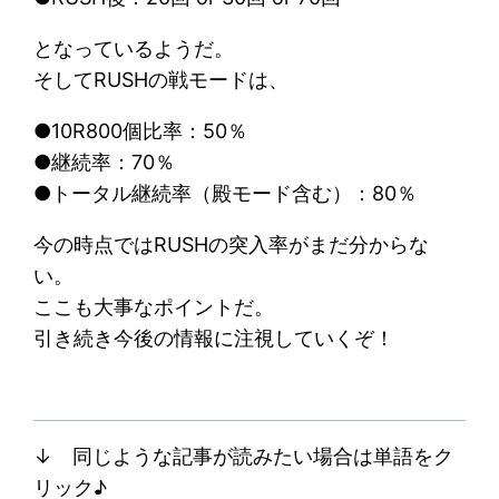
となっているようだ。
そしてRUSHの戦モードは、
●10R800個比率：50％
●継続率：70％
●トータル継続率（殿モード含む）：80％
今の時点ではRUSHの突入率がまだ分からな
い。
ここも大事なポイントだ。
引き続き今後の情報に注視していくぞ！
↓ 同じような記事が読みたい場合は単語をク
リック♪