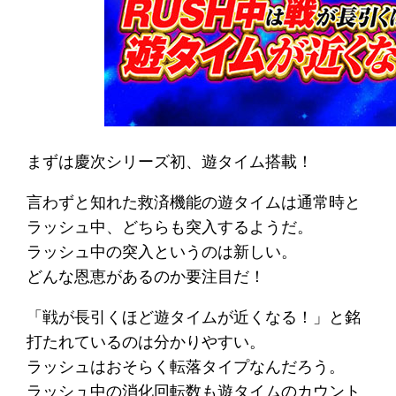
まずは慶次シリーズ初、遊タイム搭載！
言わずと知れた救済機能の遊タイムは通常時と
ラッシュ中、どちらも突入するようだ。
ラッシュ中の突入というのは新しい。
どんな恩恵があるのか要注目だ！
「戦が長引くほど遊タイムが近くなる！」と銘
打たれているのは分かりやすい。
ラッシュはおそらく転落タイプなんだろう。
ラッシュ中の消化回転数も遊タイムのカウント