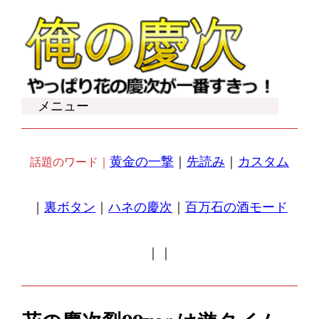
内
容
を
ス
キ
メニュー
ッ
プ
黄金の一撃
｜
先読み
｜
カスタム
話題のワード｜
｜
裏ボタン
｜
ハネの慶次
｜
百万石の酒モード
｜
｜