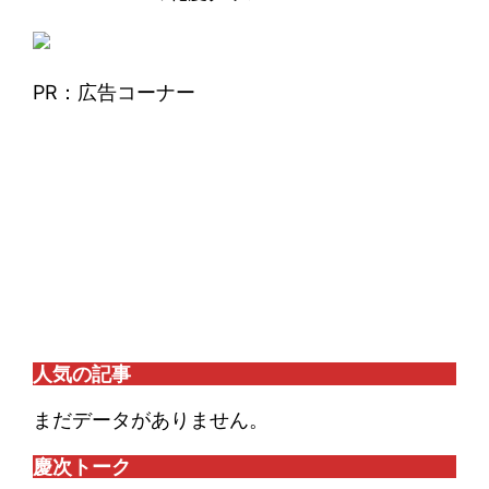
PR：広告コーナー
人気の記事
まだデータがありません。
慶次トーク