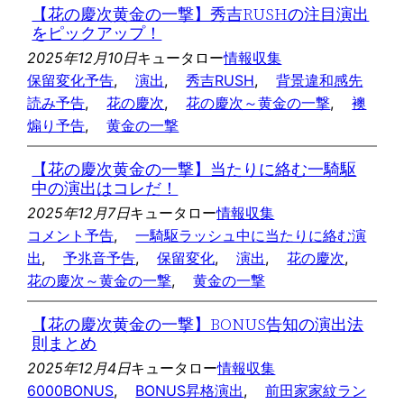
【花の慶次黄金の一撃】秀吉RUSHの注目演出
をピックアップ！
2025年12月10日
キュータロー
情報収集
保留変化予告
, 
演出
, 
秀吉RUSH
, 
背景違和感先
読み予告
, 
花の慶次
, 
花の慶次～黄金の一撃
, 
襖
煽り予告
, 
黄金の一撃
【花の慶次黄金の一撃】当たりに絡む一騎駆
中の演出はコレだ！
2025年12月7日
キュータロー
情報収集
コメント予告
, 
一騎駆ラッシュ中に当たりに絡む演
出
, 
予兆音予告
, 
保留変化
, 
演出
, 
花の慶次
, 
花の慶次～黄金の一撃
, 
黄金の一撃
【花の慶次黄金の一撃】BONUS告知の演出法
則まとめ
2025年12月4日
キュータロー
情報収集
6000BONUS
, 
BONUS昇格演出
, 
前田家家紋ラン