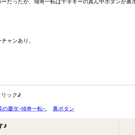
バーだったが、傾奇一転は十字キーの真ん中ボタンが裏
！
ンチャンあり。
。
リック♪
花の慶次-傾奇一転-
, 
裏ボタン
す♪