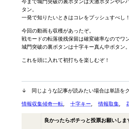
今まで城門突破の裏ボタンは天激ボタンやレ
タン。
一発で知りたいときはコレをプッシュすべし
今回の動画も収穫があったぞ。
戦モードの転落後残保留は確変確率なのでワ
城門突破の裏ボタンは十字キー真ん中ボタン
これを頭に入れて初打ちを楽しむぞ！
↓ 同じような記事が読みたい場合は単語をク
情報収集
傾奇一転
, 
十字キー
, 
情報取集
, 
良かったらポチっと投票お願いしま