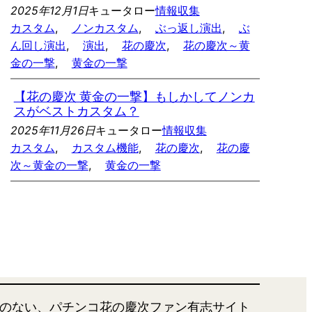
2025年12月1日
キュータロー
情報収集
カスタム
, 
ノンカスタム
, 
ぶっ返し演出
, 
ぶ
ん回し演出
, 
演出
, 
花の慶次
, 
花の慶次～黄
金の一撃
, 
黄金の一撃
【花の慶次 黄金の一撃】もしかしてノンカ
スがベストカスタム？
2025年11月26日
キュータロー
情報収集
カスタム
, 
カスタム機能
, 
花の慶次
, 
花の慶
次～黄金の一撃
, 
黄金の一撃
のない、パチンコ花の慶次ファン有志サイト