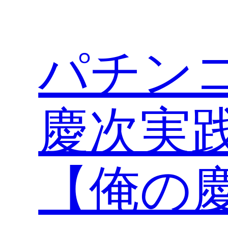
内
容
を
パチン
ス
キ
ッ
プ
慶次実
【俺の