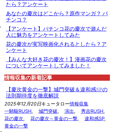
たら？アンケート
あなたの慶次はどこから？原作マンガ？ パ
チンコ？
の
【アンケート】パチンコ花の慶次で遊んだ
人に魅力をアンケートしてみた
花の慶次が実写映画化されるとしたら？ア
ンケート
【みんな大好き花の慶次！】漫画花の慶次
についてアンケートしてみました！
情報収集の新着記事
【慶次黄金の一撃】城門突破＆違和感SPの
法則期待度を徹底解説
2025年12月20日
キュータロー
情報収集
一騎駆RUSH
, 
城門突破
, 
演出
, 
秀吉RUSH
, 
花の慶次
, 
花の慶次～黄金の一撃
, 
違和感SP
, 
黄金の一撃