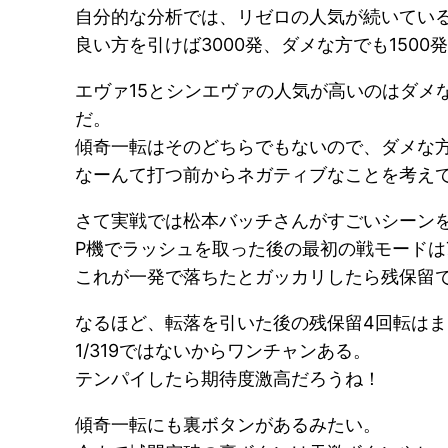
自分的な分析では、リゼロの人気が続いてい
良い方を引けば3000発、ダメな方でも150
エヴァ15とシンエヴァの人気が高いのはダメ
だ。
傾奇一転はそのどちらでもないので、ダメな
なーんて打つ前からネガティブなことを考え
さて実戦では松本バッチさんがすごいシーン
P機でラッシュを取った後の最初の戦モードは
これが一発で落ちたとガッカリしたら残保留
なるほど、転落を引いた後の残保留4回転はまだ
1/319ではないからワンチャンある。
テンパイしたら期待度激高だろうね！
傾奇一転にも裏ボタンがあるみたい。