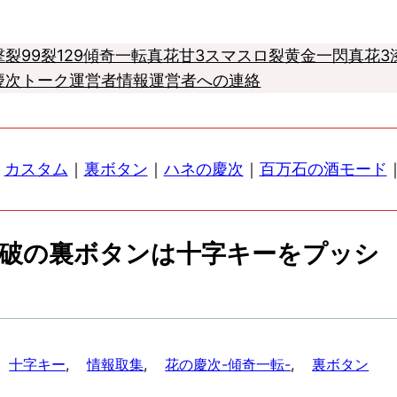
撃
裂99
裂129
傾奇一転
真花甘3
スマスロ
裂
黄金一閃
真花3
慶次トーク
運営者情報
運営者への連絡
｜
カスタム
｜
裏ボタン
｜
ハネの慶次
｜
百万石の酒モード
突破の裏ボタンは十字キーをプッシ
十字キー
, 
情報取集
, 
花の慶次-傾奇一転-
, 
裏ボタン