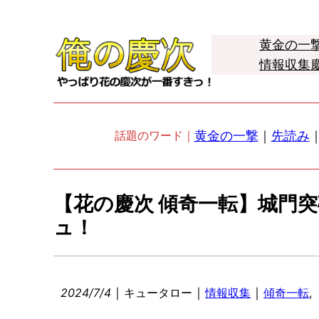
黄金の一
情報収集
黄金の一撃
｜
先読み
話題のワード｜
【花の慶次 傾奇一転】城門
ュ！
｜
｜
｜
2024/7/4
キュータロー
情報収集
傾奇一転
, 