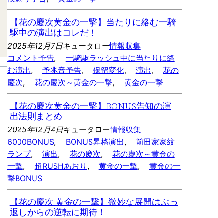
【花の慶次黄金の一撃】当たりに絡む一騎
駆中の演出はコレだ！
2025年12月7日
キュータロー
情報収集
コメント予告
, 
一騎駆ラッシュ中に当たりに絡
む演出
, 
予兆音予告
, 
保留変化
, 
演出
, 
花の
慶次
, 
花の慶次～黄金の一撃
, 
黄金の一撃
【花の慶次黄金の一撃】BONUS告知の演
出法則まとめ
2025年12月4日
キュータロー
情報収集
6000BONUS
, 
BONUS昇格演出
, 
前田家家紋
ランプ
, 
演出
, 
花の慶次
, 
花の慶次～黄金の
一撃
, 
超RUSHあおり
, 
黄金の一撃
, 
黄金の一
撃BONUS
【花の慶次 黄金の一撃】微妙な展開はぶっ
返しからの逆転に期待！