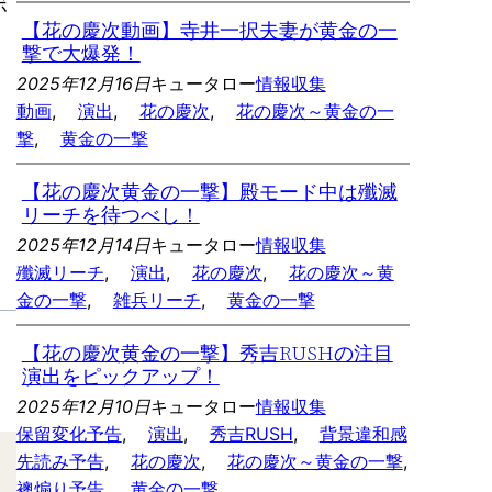
ボ
【花の慶次動画】寺井一択夫妻が黄金の一
撃で大爆発！
2025年12月16日
キュータロー
情報収集
動画
, 
演出
, 
花の慶次
, 
花の慶次～黄金の一
撃
, 
黄金の一撃
【花の慶次黄金の一撃】殿モード中は殲滅
リーチを待つべし！
2025年12月14日
キュータロー
情報収集
殲滅リーチ
, 
演出
, 
花の慶次
, 
花の慶次～黄
金の一撃
, 
雑兵リーチ
, 
黄金の一撃
【花の慶次黄金の一撃】秀吉RUSHの注目
演出をピックアップ！
2025年12月10日
キュータロー
情報収集
保留変化予告
, 
演出
, 
秀吉RUSH
, 
背景違和感
先読み予告
, 
花の慶次
, 
花の慶次～黄金の一撃
, 
襖煽り予告
, 
黄金の一撃