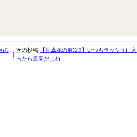
台の
次の投稿
【甘真花の慶次3】いつもラッシュに入
｜
ったら最高だよね