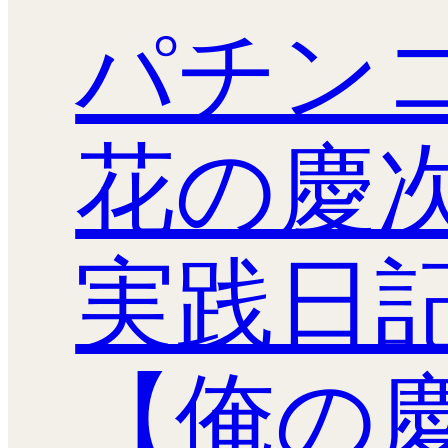
パチン
花の慶
実践日
【俺の