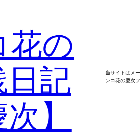
コ花の
践日記
当サイトはメ
ンコ花の慶次
慶次】