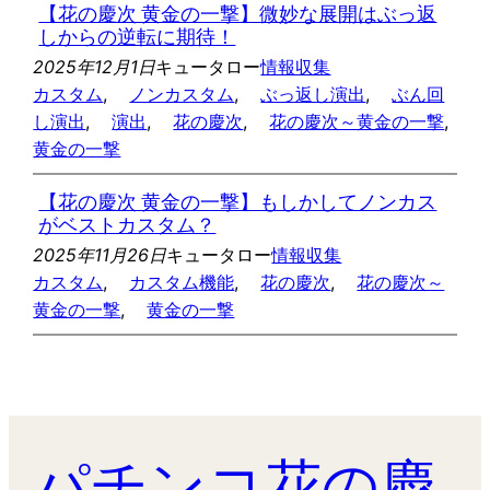
【花の慶次 黄金の一撃】微妙な展開はぶっ返
しからの逆転に期待！
2025年12月1日
キュータロー
情報収集
カスタム
, 
ノンカスタム
, 
ぶっ返し演出
, 
ぶん回
し演出
, 
演出
, 
花の慶次
, 
花の慶次～黄金の一撃
, 
黄金の一撃
【花の慶次 黄金の一撃】もしかしてノンカス
がベストカスタム？
2025年11月26日
キュータロー
情報収集
カスタム
, 
カスタム機能
, 
花の慶次
, 
花の慶次～
黄金の一撃
, 
黄金の一撃
パチンコ花の慶