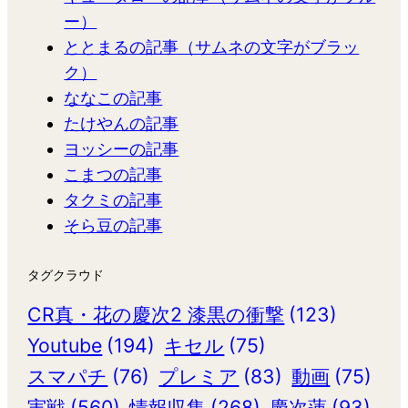
ー）
ととまるの記事（サムネの文字がブラッ
ク）
ななこの記事
たけやんの記事
ヨッシーの記事
こまつの記事
タクミの記事
そら豆の記事
タグクラウド
CR真・花の慶次2 漆黒の衝撃
(123)
Youtube
(194)
キセル
(75)
スマパチ
(76)
プレミア
(83)
動画
(75)
実戦
(560)
情報収集
(268)
慶次蓮
(93)