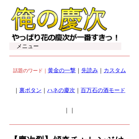
内
容
を
ス
キ
メニュー
ッ
プ
黄金の一撃
｜
先読み
｜
カスタム
話題のワード｜
｜
裏ボタン
｜
ハネの慶次
｜
百万石の酒モード
｜
｜