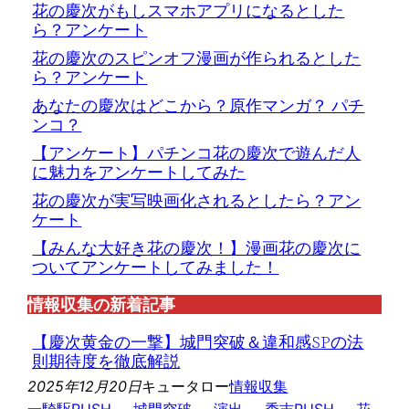
花の慶次がもしスマホアプリになるとした
ら？アンケート
花の慶次のスピンオフ漫画が作られるとした
ら？アンケート
あなたの慶次はどこから？原作マンガ？ パチ
ンコ？
【アンケート】パチンコ花の慶次で遊んだ人
に魅力をアンケートしてみた
花の慶次が実写映画化されるとしたら？アン
ケート
【みんな大好き花の慶次！】漫画花の慶次に
ついてアンケートしてみました！
情報収集の新着記事
【慶次黄金の一撃】城門突破＆違和感SPの法
則期待度を徹底解説
2025年12月20日
キュータロー
情報収集
一騎駆RUSH
, 
城門突破
, 
演出
, 
秀吉RUSH
, 
花