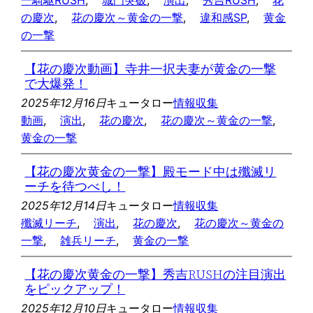
の慶次
, 
花の慶次～黄金の一撃
, 
違和感SP
, 
黄金
の一撃
【花の慶次動画】寺井一択夫妻が黄金の一撃
で大爆発！
2025年12月16日
キュータロー
情報収集
動画
, 
演出
, 
花の慶次
, 
花の慶次～黄金の一撃
, 
黄金の一撃
【花の慶次黄金の一撃】殿モード中は殲滅リ
ーチを待つべし！
2025年12月14日
キュータロー
情報収集
殲滅リーチ
, 
演出
, 
花の慶次
, 
花の慶次～黄金の
一撃
, 
雑兵リーチ
, 
黄金の一撃
【花の慶次黄金の一撃】秀吉RUSHの注目演出
をピックアップ！
2025年12月10日
キュータロー
情報収集