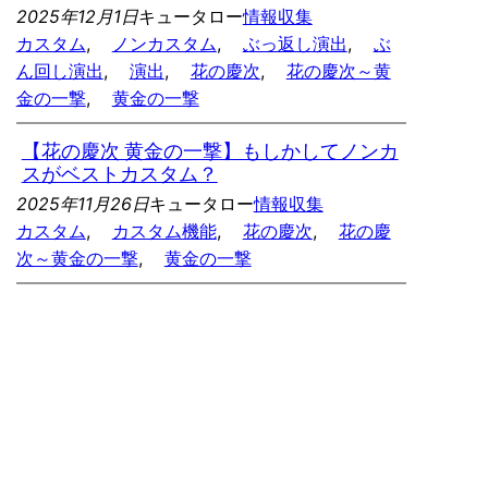
2025年12月1日
キュータロー
情報収集
カスタム
, 
ノンカスタム
, 
ぶっ返し演出
, 
ぶ
ん回し演出
, 
演出
, 
花の慶次
, 
花の慶次～黄
金の一撃
, 
黄金の一撃
【花の慶次 黄金の一撃】もしかしてノンカ
スがベストカスタム？
2025年11月26日
キュータロー
情報収集
カスタム
, 
カスタム機能
, 
花の慶次
, 
花の慶
次～黄金の一撃
, 
黄金の一撃