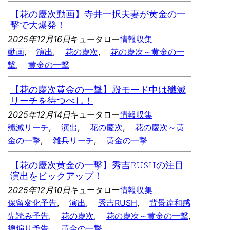
【花の慶次動画】寺井一択夫妻が黄金の一
撃で大爆発！
2025年12月16日
キュータロー
情報収集
動画
, 
演出
, 
花の慶次
, 
花の慶次～黄金の一
撃
, 
黄金の一撃
【花の慶次黄金の一撃】殿モード中は殲滅
リーチを待つべし！
2025年12月14日
キュータロー
情報収集
殲滅リーチ
, 
演出
, 
花の慶次
, 
花の慶次～黄
金の一撃
, 
雑兵リーチ
, 
黄金の一撃
【花の慶次黄金の一撃】秀吉RUSHの注目
演出をピックアップ！
2025年12月10日
キュータロー
情報収集
保留変化予告
, 
演出
, 
秀吉RUSH
, 
背景違和感
先読み予告
, 
花の慶次
, 
花の慶次～黄金の一撃
, 
襖煽り予告
, 
黄金の一撃