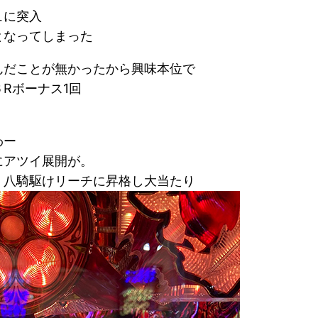
ュに突入
となってしまった
んだことが無かったから興味本位で
Rボーナス1回
わー
にアツイ展開が。
、八騎駆けリーチに昇格し大当たり