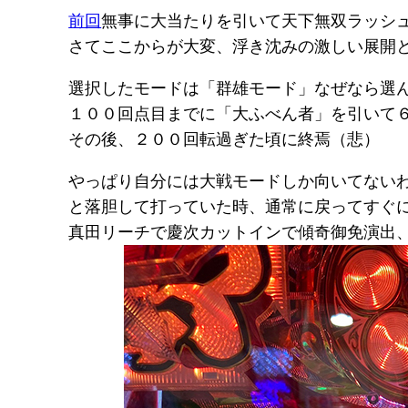
前回
無事に大当たりを引いて天下無双ラッシ
さてここからが大変、浮き沈みの激しい展開
選択したモードは「群雄モード」なぜなら選
１００回点目までに「大ふべん者」を引いて６
その後、２００回転過ぎた頃に終焉（悲）
やっぱり自分には大戦モードしか向いてない
と落胆して打っていた時、通常に戻ってすぐ
真田リーチで慶次カットインで傾奇御免演出