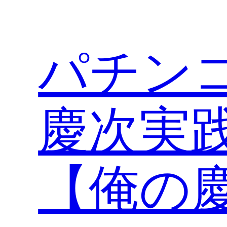
内
容
を
パチン
ス
キ
ッ
プ
慶次実
【俺の