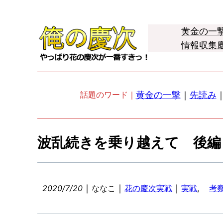
黄金の一
情報収集
黄金の一撃
｜
先読み
話題のワード｜
波乱続きを乗り越えて 後編
｜
｜
｜
2020/7/20
ななこ
花の慶次実戦
実戦
, 
考