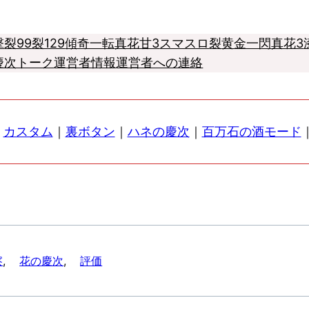
撃
裂99
裂129
傾奇一転
真花甘3
スマスロ
裂
黄金一閃
真花3
慶次トーク
運営者情報
運営者への連絡
｜
カスタム
｜
裏ボタン
｜
ハネの慶次
｜
百万石の酒モード
察
, 
花の慶次
, 
評価