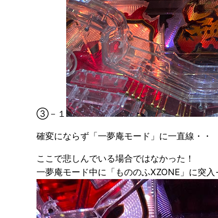
③－１
確変にならず「一夢庵モード」に一直線・・
ここで悲しんでいる場合ではなかった！
一夢庵モード中に「もののふXZONE」に突