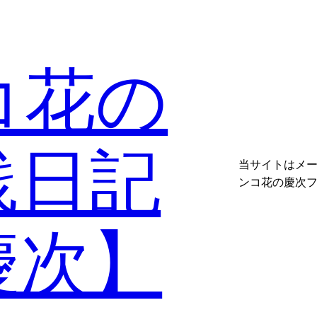
コ花の
践日記
当サイトはメ
ンコ花の慶次
慶次】