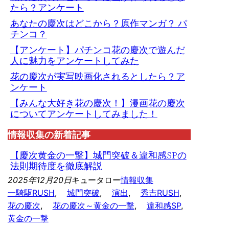
たら？アンケート
あなたの慶次はどこから？原作マンガ？ パ
チンコ？
【アンケート】パチンコ花の慶次で遊んだ
人に魅力をアンケートしてみた
花の慶次が実写映画化されるとしたら？ア
ンケート
【みんな大好き花の慶次！】漫画花の慶次
についてアンケートしてみました！
情報収集の新着記事
【慶次黄金の一撃】城門突破＆違和感SPの
法則期待度を徹底解説
2025年12月20日
キュータロー
情報収集
一騎駆RUSH
, 
城門突破
, 
演出
, 
秀吉RUSH
, 
花の慶次
, 
花の慶次～黄金の一撃
, 
違和感SP
, 
黄金の一撃