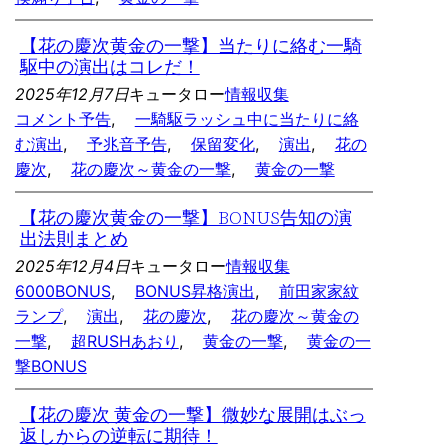
【花の慶次黄金の一撃】当たりに絡む一騎
駆中の演出はコレだ！
2025年12月7日
キュータロー
情報収集
コメント予告
, 
一騎駆ラッシュ中に当たりに絡
む演出
, 
予兆音予告
, 
保留変化
, 
演出
, 
花の
慶次
, 
花の慶次～黄金の一撃
, 
黄金の一撃
【花の慶次黄金の一撃】BONUS告知の演
出法則まとめ
2025年12月4日
キュータロー
情報収集
6000BONUS
, 
BONUS昇格演出
, 
前田家家紋
ランプ
, 
演出
, 
花の慶次
, 
花の慶次～黄金の
一撃
, 
超RUSHあおり
, 
黄金の一撃
, 
黄金の一
撃BONUS
【花の慶次 黄金の一撃】微妙な展開はぶっ
返しからの逆転に期待！