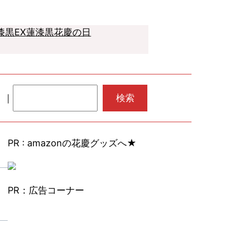
漆黒EX
蓮
漆黒
花慶の日
検
｜
｜
検索
索
PR : amazonの花慶グッズへ★
PR：広告コーナー