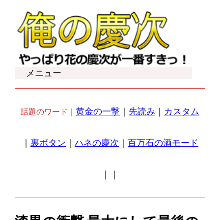
内
容
を
ス
キ
メニュー
ッ
プ
黄金の一撃
｜
先読み
｜
カスタム
話題のワード｜
｜
裏ボタン
｜
ハネの慶次
｜
百万石の酒モード
｜
｜