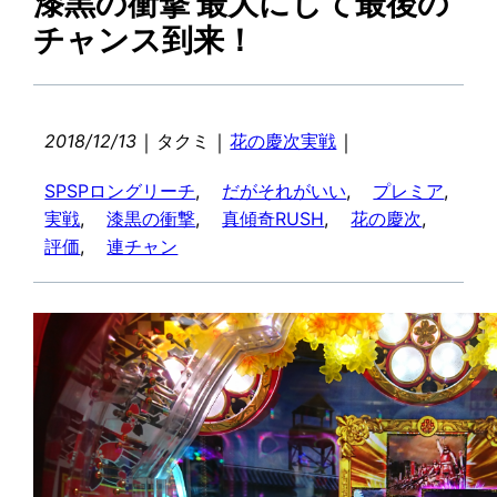
漆黒の衝撃 最大にして最後の
チャンス到来！
｜
｜
｜
2018/12/13
タクミ
花の慶次実戦
SPSPロングリーチ
, 
だがそれがいい
, 
プレミア
, 
実戦
, 
漆黒の衝撃
, 
真傾奇RUSH
, 
花の慶次
, 
評価
, 
連チャン