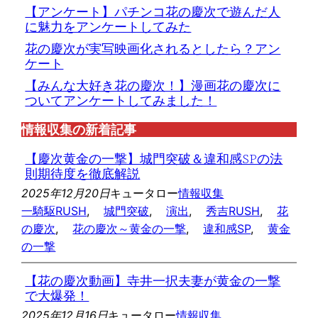
【アンケート】パチンコ花の慶次で遊んだ人
に魅力をアンケートしてみた
花の慶次が実写映画化されるとしたら？アン
ケート
【みんな大好き花の慶次！】漫画花の慶次に
ついてアンケートしてみました！
情報収集の新着記事
【慶次黄金の一撃】城門突破＆違和感SPの法
則期待度を徹底解説
2025年12月20日
キュータロー
情報収集
一騎駆RUSH
, 
城門突破
, 
演出
, 
秀吉RUSH
, 
花
の慶次
, 
花の慶次～黄金の一撃
, 
違和感SP
, 
黄金
の一撃
【花の慶次動画】寺井一択夫妻が黄金の一撃
で大爆発！
2025年12月16日
キュータロー
情報収集