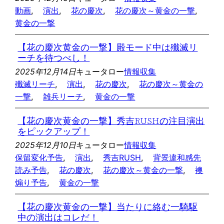
動画
, 
演出
, 
花の慶次
, 
花の慶次～黄金の一撃
, 
黄金の一撃
【花の慶次黄金の一撃】殿モード中は殲滅リ
ーチを待つべし！
2025年12月14日
キュータロー
情報収集
殲滅リーチ
, 
演出
, 
花の慶次
, 
花の慶次～黄金の
一撃
, 
雑兵リーチ
, 
黄金の一撃
【花の慶次黄金の一撃】秀吉RUSHの注目演出
をピックアップ！
2025年12月10日
キュータロー
情報収集
保留変化予告
, 
演出
, 
秀吉RUSH
, 
背景違和感先
読み予告
, 
花の慶次
, 
花の慶次～黄金の一撃
, 
襖
煽り予告
, 
黄金の一撃
【花の慶次黄金の一撃】当たりに絡む一騎駆
中の演出はコレだ！