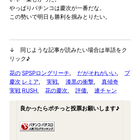
やっぱりパチンコは慶次が一番だな。
この勢いで明日も勝利を掴みとりたい。
↓ 同じような記事が読みたい場合は単語をク
リック♪
花の
SPSPロングリーチ
, 
だがそれがいい
, 
プ
慶次
レミア
, 
実戦
, 
漆黒の衝撃
, 
真傾奇
実戦
RUSH
, 
花の慶次
, 
評価
, 
連チャン
良かったらポチっと投票お願いします♪