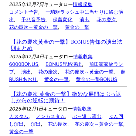
2025年12月7日
キュータロー
情報収集
コメント予告
, 
一騎駆ラッシュ中に当たりに絡む演
出
, 
予兆音予告
, 
保留変化
, 
演出
, 
花の慶次
, 
花の慶次～黄金の一撃
, 
黄金の一撃
【花の慶次黄金の一撃】BONUS告知の演出法
則まとめ
2025年12月4日
キュータロー
情報収集
6000BONUS
, 
BONUS昇格演出
, 
前田家家紋ラン
プ
, 
演出
, 
花の慶次
, 
花の慶次～黄金の一撃
, 
超
RUSHあおり
, 
黄金の一撃
, 
黄金の一撃BONUS
【花の慶次 黄金の一撃】微妙な展開はぶっ返
しからの逆転に期待！
2025年12月1日
キュータロー
情報収集
カスタム
, 
ノンカスタム
, 
ぶっ返し演出
, 
ぶん回
し演出
, 
演出
, 
花の慶次
, 
花の慶次～黄金の一撃
, 
黄金の一撃