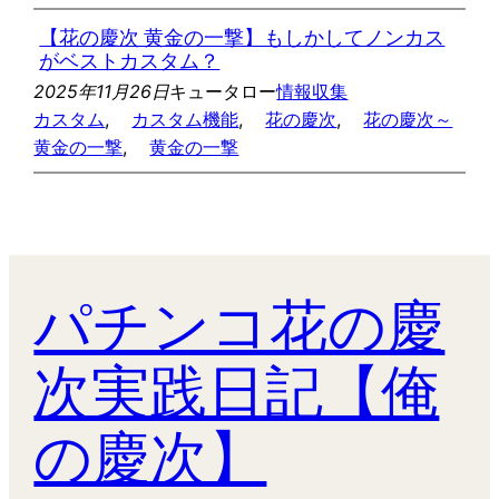
【花の慶次 黄金の一撃】もしかしてノンカス
がベストカスタム？
2025年11月26日
キュータロー
情報収集
カスタム
, 
カスタム機能
, 
花の慶次
, 
花の慶次～
黄金の一撃
, 
黄金の一撃
パチンコ花の慶
次実践日記【俺
の慶次】