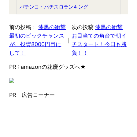
パチンコ・パチスロランキング
前の投稿：
漆黒の衝撃
次の投稿
漆黒の衝撃
最初のビックチャンス
お目当ての角台で朝イ
｜
が、投資8000円目に
チスタート！今日も勝
して！
負！！
PR : amazonの花慶グッズへ★
PR：広告コーナー